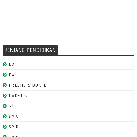
JENJANG PENDIDIKAN
D3
D4
FRESHGRADUATE
PAKET C
S1
SMA
SMK