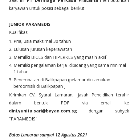
Saat ini
PT Dermaga Perkasa Pratama
membutuhkan
karyawan untuk posisi sebagai berikut :
JUNIOR PARAMEDIS
Kualifikasi
Pria, usia maksimal 30 tahun
Lulusan jurusan keperawatan
Memillki BICLS dan HIPERKES yang masih akiif
Memiliki pengalaman kerja dibidang yang sama minimal
1 tahun.
Penempatan di Balikpapan (pelamar diutamakan
berdomisili di Balikpapan )
Kirimkan CV, Syarat Lamaran, ijasah Pendidikan terahir
dalam bentuk PDF via email ke
dini.yunita.sari@bayan.com.sg
dengan subyek
"PARAMEDIS"
Batas Lamaran sampai 12 Agustus 2021