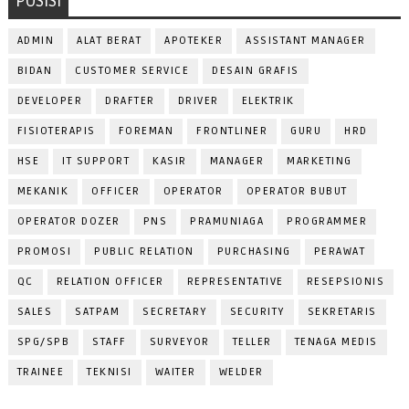
POSISI
ADMIN
ALAT BERAT
APOTEKER
ASSISTANT MANAGER
BIDAN
CUSTOMER SERVICE
DESAIN GRAFIS
DEVELOPER
DRAFTER
DRIVER
ELEKTRIK
FISIOTERAPIS
FOREMAN
FRONTLINER
GURU
HRD
HSE
IT SUPPORT
KASIR
MANAGER
MARKETING
MEKANIK
OFFICER
OPERATOR
OPERATOR BUBUT
OPERATOR DOZER
PNS
PRAMUNIAGA
PROGRAMMER
PROMOSI
PUBLIC RELATION
PURCHASING
PERAWAT
QC
RELATION OFFICER
REPRESENTATIVE
RESEPSIONIS
SALES
SATPAM
SECRETARY
SECURITY
SEKRETARIS
SPG/SPB
STAFF
SURVEYOR
TELLER
TENAGA MEDIS
TRAINEE
TEKNISI
WAITER
WELDER