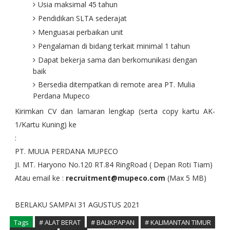
Usia maksimal 45 tahun
Pendidikan SLTA sederajat
Menguasai perbaikan unit
Pengalaman di bidang terkait minimal 1 tahun
Dapat bekerja sama dan berkomunikasi dengan
baik
Bersedia ditempatkan di remote area PT. Mulia
Perdana Mupeco
Kirimkan CV dan lamaran lengkap (serta copy kartu AK-
1/Kartu Kuning) ke
:
PT. MUUA PERDANA MUPECO
JI. MT. Haryono No.120 RT.84 RingRoad ( Depan Roti Tiam)
Atau email ke :
recruitment@mupeco.com
(Max 5 MB)
BERLAKU SAMPAI 31 AGUSTUS 2021
Tags
# ALAT BERAT
# BALIKPAPAN
# KALIMANTAN TIMUR