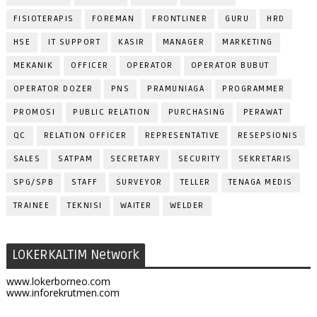
FISIOTERAPIS
FOREMAN
FRONTLINER
GURU
HRD
HSE
IT SUPPORT
KASIR
MANAGER
MARKETING
MEKANIK
OFFICER
OPERATOR
OPERATOR BUBUT
OPERATOR DOZER
PNS
PRAMUNIAGA
PROGRAMMER
PROMOSI
PUBLIC RELATION
PURCHASING
PERAWAT
QC
RELATION OFFICER
REPRESENTATIVE
RESEPSIONIS
SALES
SATPAM
SECRETARY
SECURITY
SEKRETARIS
SPG/SPB
STAFF
SURVEYOR
TELLER
TENAGA MEDIS
TRAINEE
TEKNISI
WAITER
WELDER
LOKERKALTIM Network
www.lokerborneo.com
www.inforekrutmen.com