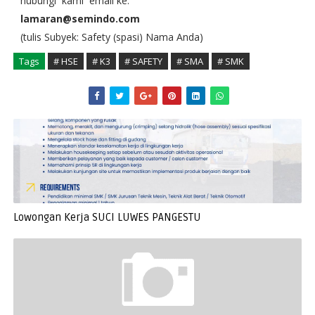
hubungi kami email ke:
lamaran@semindo.com
(tulis Subyek: Safety (spasi) Nama Anda)
Tags
# HSE
# K3
# SAFETY
# SMA
# SMK
Lowongan Kerja SUCI LUWES PANGESTU