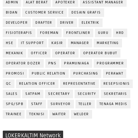
ADMIN
ALAT BERAT
APOTEKER
ASSISTANT MANAGER
BIDAN
CUSTOMER SERVICE
DESAIN GRAFIS
DEVELOPER
DRAFTER
DRIVER
ELEKTRIK
FISIOTERAPIS
FOREMAN
FRONTLINER
GURU
HRD
HSE
IT SUPPORT
KASIR
MANAGER
MARKETING
MEKANIK
OFFICER
OPERATOR
OPERATOR BUBUT
OPERATOR DOZER
PNS
PRAMUNIAGA
PROGRAMMER
PROMOSI
PUBLIC RELATION
PURCHASING
PERAWAT
QC
RELATION OFFICER
REPRESENTATIVE
RESEPSIONIS
SALES
SATPAM
SECRETARY
SECURITY
SEKRETARIS
SPG/SPB
STAFF
SURVEYOR
TELLER
TENAGA MEDIS
TRAINEE
TEKNISI
WAITER
WELDER
LOKERKALTIM Network