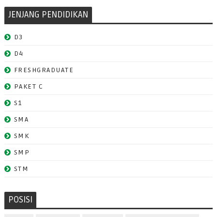
JENJANG PENDIDIKAN
D3
D4
FRESHGRADUATE
PAKET C
S1
SMA
SMK
SMP
STM
POSISI