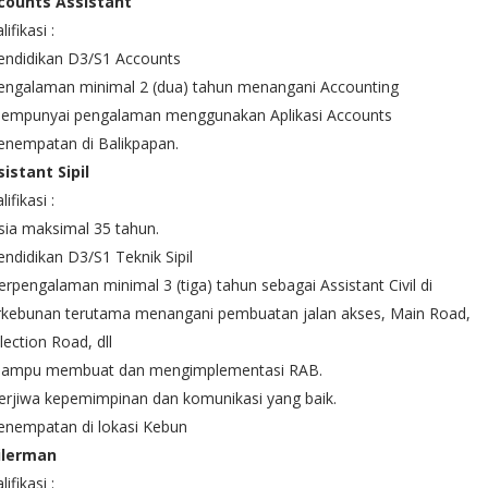
counts Assistant
lifikasi :
endidikan D3/S1 Accounts
Pengalaman minimal 2 (dua) tahun menangani Accounting
Mempunyai pengalaman menggunakan Aplikasi Accounts
enempatan di Balikpapan.
istant Sipil
lifikasi :
sia maksimal 35 tahun.
endidikan D3/S1 Teknik Sipil
erpengalaman minimal 3 (tiga) tahun sebagai Assistant Civil di
rkebunan terutama menangani pembuatan jalan akses, Main Road,
lection Road, dll
Mampu membuat dan mengimplementasi RAB.
erjiwa kepemimpinan dan komunikasi yang baik.
enempatan di lokasi Kebun
ilerman
lifikasi :