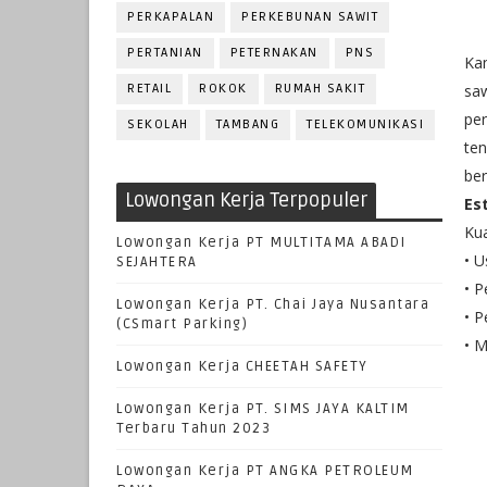
PERKAPALAN
PERKEBUNAN SAWIT
PERTANIAN
PETERNAKAN
PNS
Ka
RETAIL
ROKOK
RUMAH SAKIT
saw
pe
SEKOLAH
TAMBANG
TELEKOMUNIKASI
ten
be
Lowongan Kerja Terpopuler
Es
Kua
Lowongan Kerja PT MULTITAMA ABADI
• U
SEJAHTERA
• P
Lowongan Kerja PT. Chai Jaya Nusantara
• P
(CSmart Parking)
• M
Lowongan Kerja CHEETAH SAFETY
Lowongan Kerja PT. SIMS JAYA KALTIM
Terbaru Tahun 2023
Lowongan Kerja PT ANGKA PETROLEUM