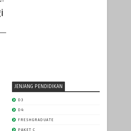
021
i
JENJANG PENDIDIKAN
D3
D4
FRESHGRADUATE
PAKET C