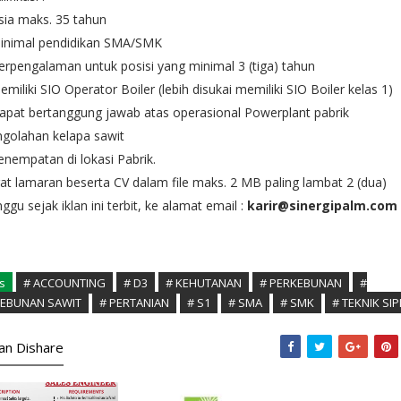
sia maks. 35 tahun
Minimal pendidikan SMA/SMK
erpengalaman untuk posisi yang minimal 3 (tiga) tahun
emiliki SIO Operator Boiler (lebih disukai memiliki SIO Boiler kelas 1)
apat bertanggung jawab atas operasional Powerplant pabrik
golahan kelapa sawit
enempatan di lokasi Pabrik.
at lamaran beserta CV dalam file maks. 2 MB paling lambat 2 (dua)
ggu sejak iklan ini terbit, ke alamat email :
karir@sinergipalm.com
s
# ACCOUNTING
# D3
# KEHUTANAN
# PERKEBUNAN
#
EBUNAN SAWIT
# PERTANIAN
# S1
# SMA
# SMK
# TEKNIK SIP
kan Dishare