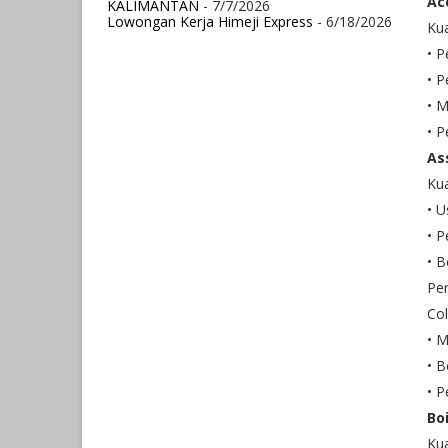
Ac
KALIMANTAN
- 7/7/2026
Lowongan Kerja Himeji Express
- 6/18/2026
Kua
• P
• 
• 
• P
Ass
Kua
• U
• P
• B
Pe
Col
• 
• B
• P
Bo
Kua