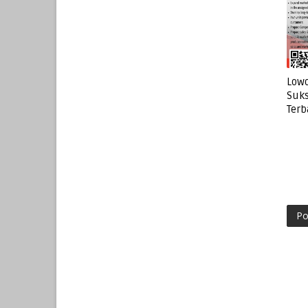
Lowo
Suks
Terb
Po