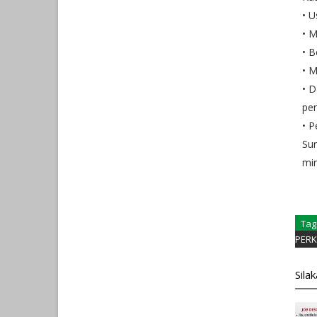
• U
• 
• B
• M
• D
pen
• P
Sur
min
Tag
PERK
Sila