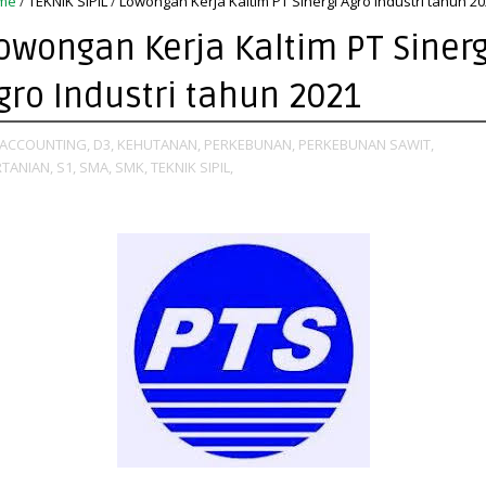
me
/
TEKNIK SIPIL
/
Lowongan Kerja Kaltim PT Sinergi Agro Industri tahun 2
owongan Kerja Kaltim PT Sinerg
gro Industri tahun 2021
ACCOUNTING,
D3,
KEHUTANAN,
PERKEBUNAN,
PERKEBUNAN SAWIT,
TANIAN,
S1,
SMA,
SMK,
TEKNIK SIPIL,