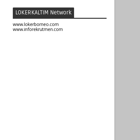
LOKERKALTIM Network
www.lokerborneo.com
www.inforekrutmen.com