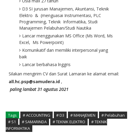
Usia max 27 tahun
D3 SI jurusan Manajemen, Akuntansi, Teknik
Elektro & (menguasai Instrumentasi, PLC
Programming, Teknik Informatika, Studi
Manajemen Pelabuhan/Studi Nautika
Lancar menggunakan MS Office (Ms Word, Ms
Excel, Ms Powerpoint)
Komunikatif dan memiliki interpersonal yang
baik
Lancar berbahasa lnggris
Silakan mengirim CV dan Surat Lamaran ke alamat email:
all.hc.psp@samudera.id
,
paling lambat 31 agustus 2021
Tags
# ACCOUNTING
# D3
# MANAJEMEN
# Pelabuhan
# S1
# SAMARINDA
# TEKNIK ELEKTRO
# TEKNIK
INFORMATIKA