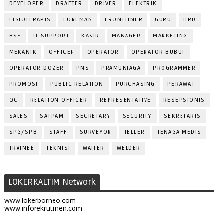
DEVELOPER
DRAFTER
DRIVER
ELEKTRIK
FISIOTERAPIS
FOREMAN
FRONTLINER
GURU
HRD
HSE
IT SUPPORT
KASIR
MANAGER
MARKETING
MEKANIK
OFFICER
OPERATOR
OPERATOR BUBUT
OPERATOR DOZER
PNS
PRAMUNIAGA
PROGRAMMER
PROMOSI
PUBLIC RELATION
PURCHASING
PERAWAT
QC
RELATION OFFICER
REPRESENTATIVE
RESEPSIONIS
SALES
SATPAM
SECRETARY
SECURITY
SEKRETARIS
SPG/SPB
STAFF
SURVEYOR
TELLER
TENAGA MEDIS
TRAINEE
TEKNISI
WAITER
WELDER
LOKERKALTIM Network
www.lokerborneo.com
www.inforekrutmen.com