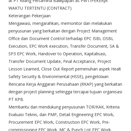
at PT Kilang Pertamina Balikpapan as PWT/PEKERJA
WAKTU TERTENTU (CONTRACT)
Keterangan Pekerjaan
Mengawasi, mengarahkan, memonitor dan melakukan
penyusunan yang berkaitan dengan Project Management
Office dan Document Control terhadap EPC ISBL OSBL
Execution, EPC Work execution, Transfer Document, SA &
SP3 EPC Work, Handover to Operation, Kapitalisasi,
Transfer Document Update, Final Acceptance, Project
Lesson Learned, Close Out Report pemenuhan aspek Healt
Safety Security & Environmental (HSSE), pengelolaan
Rencana Kerja Anggaran Perusahaan (RKAP) yang berkaitan
dengan project planning sehingga tercapai tujuan organisasi
PT KPB.
Membantu dan mendukung penyusunan TOR/KAK, Kriteria
Evaluasi Teknis, dan PMP, Detail Engineering EPC Work,
Procurement EPC Work, Construction EPC Work, Pre-
commissioning EPC Work, MC & Punch List EPC Work,