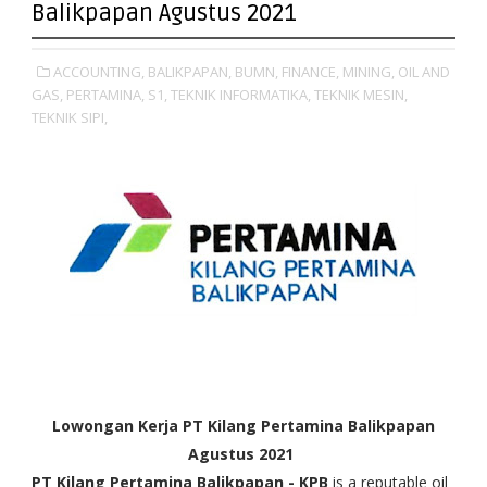
Balikpapan Agustus 2021
ACCOUNTING,
BALIKPAPAN,
BUMN,
FINANCE,
MINING,
OIL AND
GAS,
PERTAMINA,
S1,
TEKNIK INFORMATIKA,
TEKNIK MESIN,
TEKNIK SIPI,
Lowongan Kerja PT Kilang Pertamina Balikpapan
Agustus 2021
PT Kilang Pertamina Balikpapan - KPB
is a reputable oil