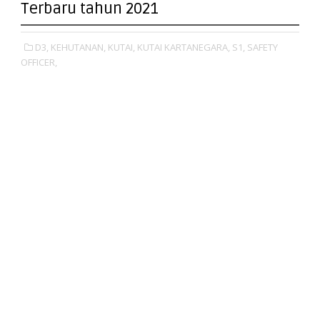
Terbaru tahun 2021
D3,
KEHUTANAN,
KUTAI,
KUTAI KARTANEGARA,
S1,
SAFETY
OFFICER,