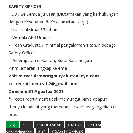
SAFETY OFFICER
- D3 / S1 Semua Jurusan (Diutamakan yang berhubungan
dengan Kesehatan & Keselamatan Kerja)
- Usia maksimal 35 tahun
- Memiliki AK3 Umum
- Fresh Graduate / minimal pengalaman 1 tahun sebagai
Safety Officer
- Penempatan di Santan, Kutai Kartanegara
Kirim lamaran lengkap ke email :
kaltim.recruitment@suryahutanijaya.com
cc: recruitmentsrh2@gmail.com
Deadline 31 Agustus 2021
*Proses recruitment tidak memungut biaya apapun
Hanya kandidat yang memenuhi kualifikasi yang akan di
proses
Tags
# D3
# KEHUTANAN
# KUTAI
# KUTAI
KARTANEGARA
# S1
# SAFETY OFFICER