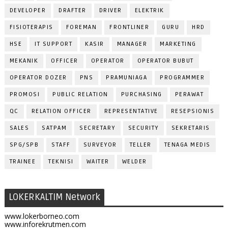
DEVELOPER
DRAFTER
DRIVER
ELEKTRIK
FISIOTERAPIS
FOREMAN
FRONTLINER
GURU
HRD
HSE
IT SUPPORT
KASIR
MANAGER
MARKETING
MEKANIK
OFFICER
OPERATOR
OPERATOR BUBUT
OPERATOR DOZER
PNS
PRAMUNIAGA
PROGRAMMER
PROMOSI
PUBLIC RELATION
PURCHASING
PERAWAT
QC
RELATION OFFICER
REPRESENTATIVE
RESEPSIONIS
SALES
SATPAM
SECRETARY
SECURITY
SEKRETARIS
SPG/SPB
STAFF
SURVEYOR
TELLER
TENAGA MEDIS
TRAINEE
TEKNISI
WAITER
WELDER
LOKERKALTIM Network
www.lokerborneo.com
www.inforekrutmen.com