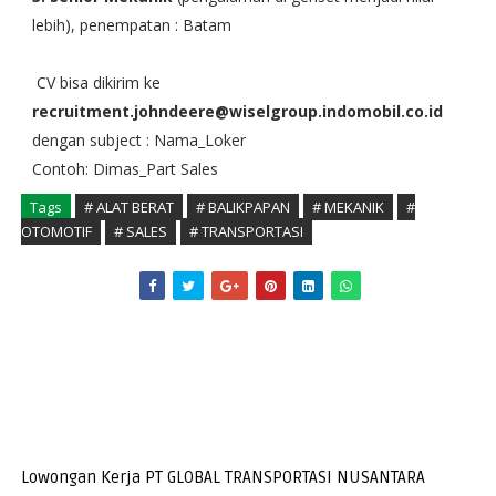
lebih), penempatan : Batam
CV bisa dikirim ke
recruitment.johndeere@wiselgroup.indomobil.co.id
dengan subject : Nama_Loker
Contoh: Dimas_Part Sales
Tags
# ALAT BERAT
# BALIKPAPAN
# MEKANIK
#
OTOMOTIF
# SALES
# TRANSPORTASI
Lowongan Kerja PT GLOBAL TRANSPORTASI NUSANTARA