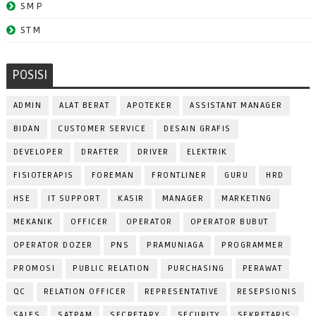
SMP
STM
POSISI
ADMIN
ALAT BERAT
APOTEKER
ASSISTANT MANAGER
BIDAN
CUSTOMER SERVICE
DESAIN GRAFIS
DEVELOPER
DRAFTER
DRIVER
ELEKTRIK
FISIOTERAPIS
FOREMAN
FRONTLINER
GURU
HRD
HSE
IT SUPPORT
KASIR
MANAGER
MARKETING
MEKANIK
OFFICER
OPERATOR
OPERATOR BUBUT
OPERATOR DOZER
PNS
PRAMUNIAGA
PROGRAMMER
PROMOSI
PUBLIC RELATION
PURCHASING
PERAWAT
QC
RELATION OFFICER
REPRESENTATIVE
RESEPSIONIS
SALES
SATPAM
SECRETARY
SECURITY
SEKRETARIS