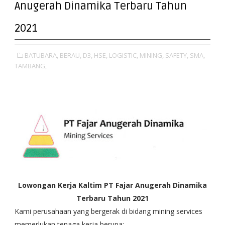
Anugerah Dinamika Terbaru Tahun
2021
BATUBARA,
BERAU,
D3,
HSE,
LOGISTIC,
MINING,
SAFETY,
SMA,
TAMBANG,
Lowongan Kerja Kaltim PT Fajar Anugerah Dinamika
Terbaru Tahun 2021
Kami perusahaan yang bergerak di bidang mining services
memerlukan tenaga kerja berupa: