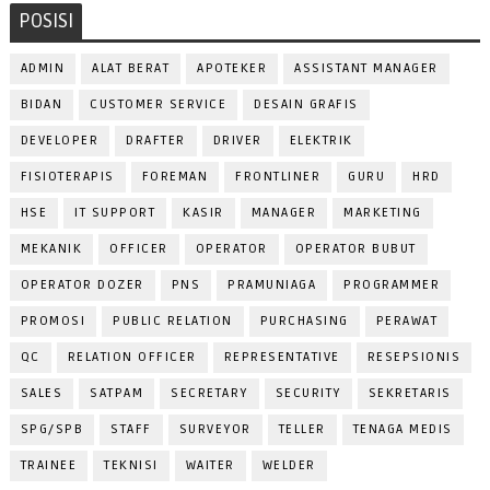
POSISI
ADMIN
ALAT BERAT
APOTEKER
ASSISTANT MANAGER
BIDAN
CUSTOMER SERVICE
DESAIN GRAFIS
DEVELOPER
DRAFTER
DRIVER
ELEKTRIK
FISIOTERAPIS
FOREMAN
FRONTLINER
GURU
HRD
HSE
IT SUPPORT
KASIR
MANAGER
MARKETING
MEKANIK
OFFICER
OPERATOR
OPERATOR BUBUT
OPERATOR DOZER
PNS
PRAMUNIAGA
PROGRAMMER
PROMOSI
PUBLIC RELATION
PURCHASING
PERAWAT
QC
RELATION OFFICER
REPRESENTATIVE
RESEPSIONIS
SALES
SATPAM
SECRETARY
SECURITY
SEKRETARIS
SPG/SPB
STAFF
SURVEYOR
TELLER
TENAGA MEDIS
TRAINEE
TEKNISI
WAITER
WELDER