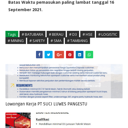
Batas Waktu pemasukan paling lambat tanggal 16
September 2021.
Tags
# BATUBARA
# BERAU
# D3
# HSE
# LOGISTIC
# MINING
# SAFETY
# SMA
# TAMBANG
Lowongan Kerja PT SUCI LUWES PANGESTU