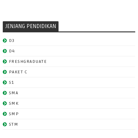
JENJANG PENDIDIKAN
D3
D4
FRESHGRADUATE
PAKET C
S1
SMA
SMK
SMP
STM