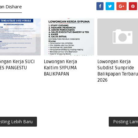
kan Dishare
ngan Kerja SUCI
Lowongan Kerja
Lowongan Kerja
ES PANGESTU
Kaltim SYPUMA
Subdist Sunpride
BALIKPAPAN
Balikpapan Terbar
2026
sting Lebih Baru
Posting La