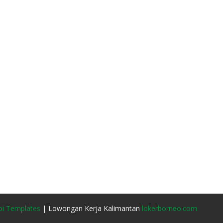
i Templates
| Lowongan Kerja Kalimantan
lokerborneo.com