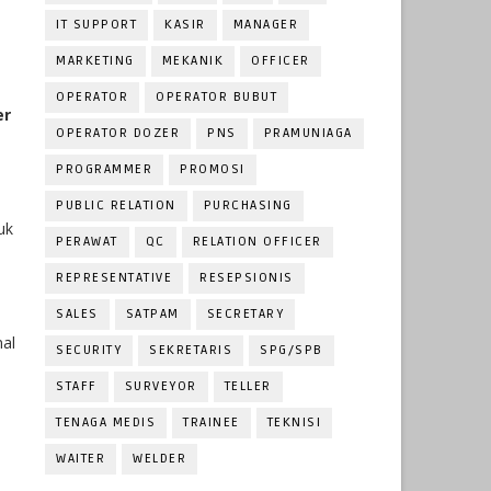
IT SUPPORT
KASIR
MANAGER
MARKETING
MEKANIK
OFFICER
OPERATOR
OPERATOR BUBUT
er
OPERATOR DOZER
PNS
PRAMUNIAGA
PROGRAMMER
PROMOSI
PUBLIC RELATION
PURCHASING
uk
PERAWAT
QC
RELATION OFFICER
REPRESENTATIVE
RESEPSIONIS
SALES
SATPAM
SECRETARY
al
SECURITY
SEKRETARIS
SPG/SPB
STAFF
SURVEYOR
TELLER
TENAGA MEDIS
TRAINEE
TEKNISI
WAITER
WELDER