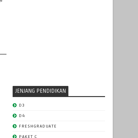
er
JENJANG PENDIDIKAN
D3
D4
FRESHGRADUATE
PAKET C