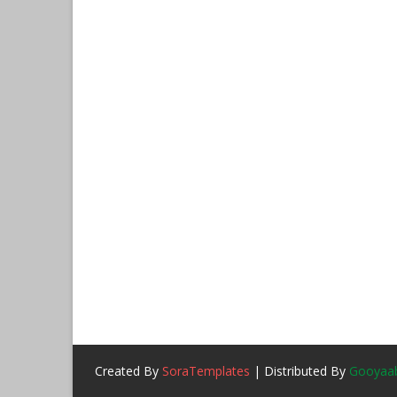
Created By
SoraTemplates
| Distributed By
Gooyaab