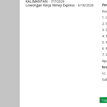
KALIMANTAN
- 7/7/2026
Pen
Lowongan Kerja Himeji Express
- 6/18/2026
Kua
1. 
2. 
3.
4. 
5. 
6. 
7. 
Apa
hr
cc:
Sub
Tag