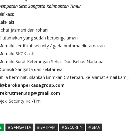
empatan Site: Sangatta Kalimantan Timur
lifikasi:
Laki-laki
Sehat jasmani dan rohani
 Diutamakan yang sudah berpengalaman
Memiliki sertifikat security / gada pratama diutamakan
Memiliki SKCK aktif
Memiliki Surat Keterangan Sehat Dan Bebas Narkoba
Domisili Sangatta dan sekitarnya
bila berminat, silahkan kirimkan CV terbaru ke alamat email kami,
d@barokahperkasagroup.com
rekrutmen.asg@gmail.com
jek: Security Kal-Tim
s
# SANGATTA
# SATPAM
# SECURITY
# SMA