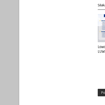
Sila
Lowo
LUW
Po