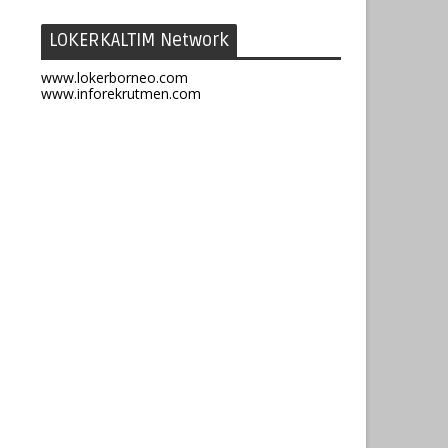
LOKERKALTIM Network
www.lokerborneo.com
www.inforekrutmen.com