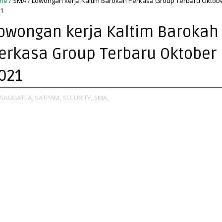
me
/
SMA
/
Lowongan kerja Kaltim Barokah Perkasa Group Terbaru Oktob
1
owongan kerja Kaltim Barokah
erkasa Group Terbaru Oktober
021
SANGATTA,
SATPAM,
SECURITY,
SMA,