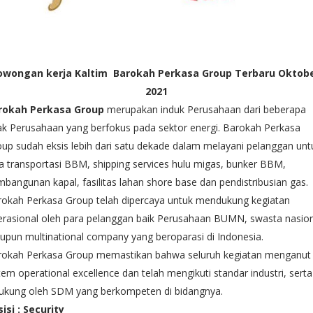
owongan kerja Kaltim Barokah Perkasa Group Terbaru Oktob
2021
rokah Perkasa Group
merupakan induk Perusahaan dari beberapa
k Perusahaan yang berfokus pada sektor energi. Barokah Perkasa
up sudah eksis lebih dari satu dekade dalam melayani pelanggan unt
a transportasi BBM, shipping services hulu migas, bunker BBM,
bangunan kapal, fasilitas lahan shore base dan pendistribusian gas.
rokah Perkasa Group telah dipercaya untuk mendukung kegiatan
rasional oleh para pelanggan baik Perusahaan BUMN, swasta nasion
pun multinational company yang beroparasi di Indonesia.
rokah Perkasa Group memastikan bahwa seluruh kegiatan menganut
tem operational excellence dan telah mengikuti standar industri, serta
dukung oleh SDM yang berkompeten di bidangnya.
isi : Security