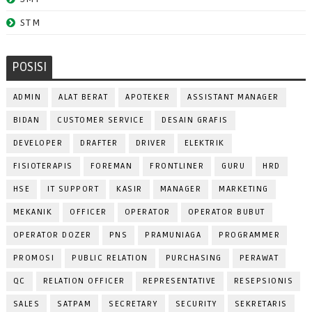
STM
POSISI
ADMIN
ALAT BERAT
APOTEKER
ASSISTANT MANAGER
BIDAN
CUSTOMER SERVICE
DESAIN GRAFIS
DEVELOPER
DRAFTER
DRIVER
ELEKTRIK
FISIOTERAPIS
FOREMAN
FRONTLINER
GURU
HRD
HSE
IT SUPPORT
KASIR
MANAGER
MARKETING
MEKANIK
OFFICER
OPERATOR
OPERATOR BUBUT
OPERATOR DOZER
PNS
PRAMUNIAGA
PROGRAMMER
PROMOSI
PUBLIC RELATION
PURCHASING
PERAWAT
QC
RELATION OFFICER
REPRESENTATIVE
RESEPSIONIS
SALES
SATPAM
SECRETARY
SECURITY
SEKRETARIS