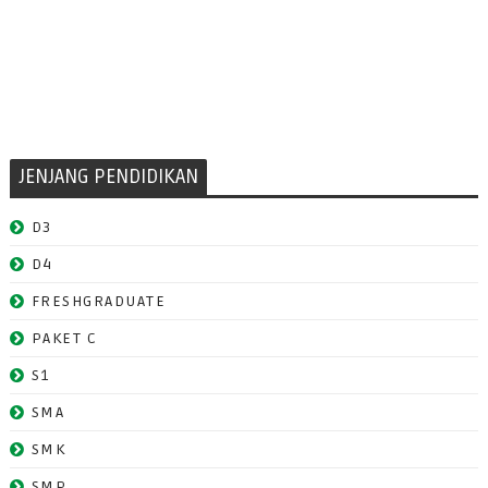
JENJANG PENDIDIKAN
D3
D4
FRESHGRADUATE
PAKET C
S1
SMA
SMK
SMP