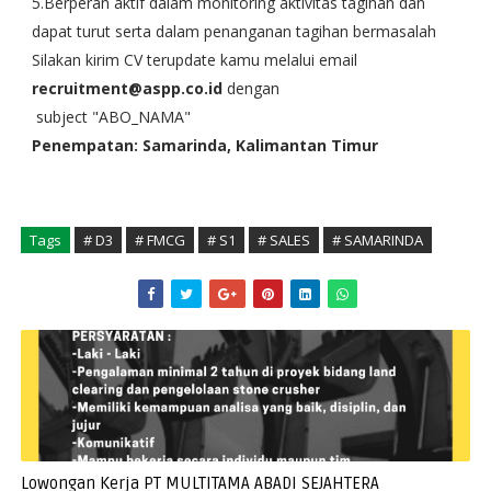
5.Berperan aktif dalam monitoring aktivitas tagihan dan
dapat turut serta dalam penanganan tagihan bermasalah
Silakan kirim CV terupdate kamu melalui email
recruitment@aspp.co.id
dengan
subject "ABO_NAMA"
Penempatan: Samarinda, Kalimantan Timur
Tags
# D3
# FMCG
# S1
# SALES
# SAMARINDA
Lowongan Kerja PT MULTITAMA ABADI SEJAHTERA