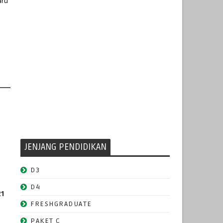
aru
JENJANG PENDIDIKAN
D3
D4
21
FRESHGRADUATE
PAKET C