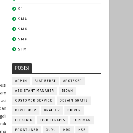
S1
SMA
SMK
SMP
STM
POSISI
ADMIN
ALAT BERAT
APOTEKER
busi
ASSISTANT MANAGER
BIDAN
cam
rasi
CUSTOMER SERVICE
DESAIN GRAFIS
 dan
DEVELOPER
DRAFTER
DRIVER
gali
ELEKTRIK
FISIOTERAPIS
FOREMAN
ruk
FRONTLINER
GURU
HRD
HSE
tama