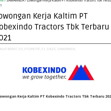
me
/
SAMARINDA
/
Lowongan Kerja Kaltim PT Kobexindo Tractors Tbk Terb
1
owongan Kerja Kaltim PT
obexindo Tractors Tbk Terbaru
021
ALAT BERAT,
D3,
OTOMOTIF,
S1,
SALES,
SAMARINDA,
owongan Kerja Kaltim PT Kobexindo Tractors Tbk Terbaru 20