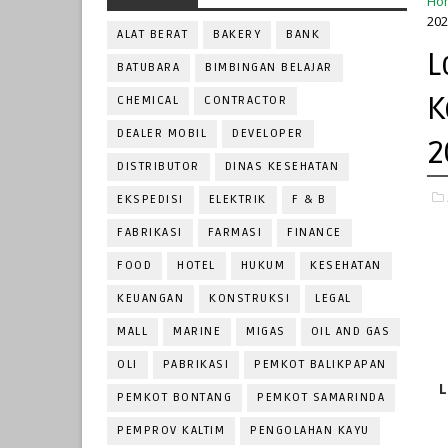
Ho
202
ALAT BERAT
BAKERY
BANK
L
BATUBARA
BIMBINGAN BELAJAR
K
CHEMICAL
CONTRACTOR
DEALER MOBIL
DEVELOPER
2
DISTRIBUTOR
DINAS KESEHATAN
EKSPEDISI
ELEKTRIK
F & B
FABRIKASI
FARMASI
FINANCE
FOOD
HOTEL
HUKUM
KESEHATAN
KEUANGAN
KONSTRUKSI
LEGAL
MALL
MARINE
MIGAS
OIL AND GAS
OLI
PABRIKASI
PEMKOT BALIKPAPAN
L
PEMKOT BONTANG
PEMKOT SAMARINDA
PEMPROV KALTIM
PENGOLAHAN KAYU