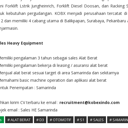
ni Forklift Lstrik Jungheinrich, Forklift Diesel Doosan, dan Racking
tuk kebutuhan pergudangan. KOBX menjadi perusahaan tercatat di J
2 dan memiliki 4 cabang utama di Balikpapan, Surabaya, Pekanbaru
njarmasin.
les Heavy Equipment
emiliki pengalaman 3 tahun sebagai sales Alat Berat
emiliki pengalaman bekerja di leasing / asuransi alat berat
enjual alat berat sesuai target di area Samarinda dan sekitarnya
emahami basic machine operation dan aplikasi alat berat
Untuk Penempatan : Samarinda
ahkan kirim CV terbaru ke email :
recruitment@kobexindo.com
jek email : Sales HE Samarinda
s
# ALAT BERAT
# D3
# OTOMOTIF
# S1
# SALES
# SAMARI