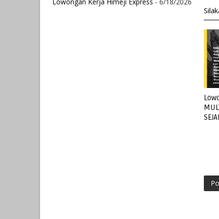
Lowongan Kerja Himeji Express
- 6/18/2026
Sila
Lowo
MUL
SEJ
Po