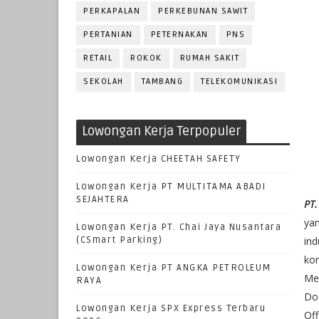
PERKAPALAN
PERKEBUNAN SAWIT
PERTANIAN
PETERNAKAN
PNS
RETAIL
ROKOK
RUMAH SAKIT
SEKOLAH
TAMBANG
TELEKOMUNIKASI
Lowongan Kerja Terpopuler
Lowongan Kerja CHEETAH SAFETY
Lowongan Kerja PT MULTITAMA ABADI
SEJAHTERA
PT.
ya
Lowongan Kerja PT. Chai Jaya Nusantara
(CSmart Parking)
ind
kom
Lowongan Kerja PT ANGKA PETROLEUM
Mes
RAYA
Do
Lowongan Kerja SPX Express Terbaru
Off