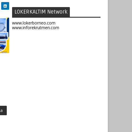
LOKERKALTIM Network
www.lokerborneo.com
www.inforekrutmen.com
ma