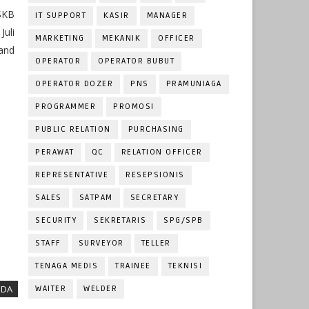
 SKB
IT SUPPORT
KASIR
MANAGER
uli
MARKETING
MEKANIK
OFFICER
 and
OPERATOR
OPERATOR BUBUT
OPERATOR DOZER
PNS
PRAMUNIAGA
PROGRAMMER
PROMOSI
PUBLIC RELATION
PURCHASING
PERAWAT
QC
RELATION OFFICER
REPRESENTATIVE
RESEPSIONIS
SALES
SATPAM
SECRETARY
SECURITY
SEKRETARIS
SPG/SPB
STAFF
SURVEYOR
TELLER
TENAGA MEDIS
TRAINEE
TEKNISI
NDA
WAITER
WELDER