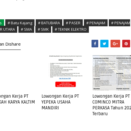
s
# Batu Kajang
# BATUBARA
# PASER
# PENAJAM
# PENAJAM
R UTARA
# SMA
# SMK
# TEKNIK ELEKTRO
kan Dishare
ngan Kerja PT
Lowongan Kerja PT
Lowongan Kerja PT
KAH KARYA KALTIM
YEPEKA USAHA
COMINCO MITRA
MANDIRI
PERKASA Tahun 20
Terbaru