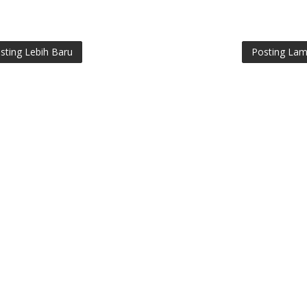
sting Lebih Baru
Posting La