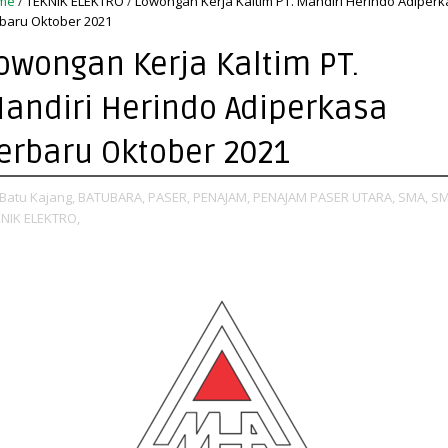
me
/
TEKNIK ELEKTRO
/
Lowongan Kerja Kaltim PT. Mandiri Herindo Adiper
baru Oktober 2021
owongan Kerja Kaltim PT.
andiri Herindo Adiperkasa
erbaru Oktober 2021
Batu Kajang,
BATUBARA,
PASER,
PENAJAM,
PENAJAM PASER UTARA,
SMA,
SM
NIK ELEKTRO,