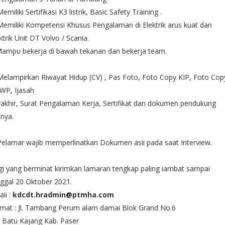
Memiliki Sertifikasi K3 listrik, Basic Safety Training .
Memiliki Kompetensi Khusus Pengalaman di Elektrik arus kuat dan
ktrik Unit DT Volvo / Scania.
Mampu bekerja di bawah tekanan dan bekerja team.
Melampirkan Riwayat Hidup (CV) , Pas Foto, Foto Copy KIP, Foto Cop
WP, Ijasah
akhir, Surat Pengalaman Kerja, Sertifikat dan dokumen pendukung
nnya.
Pelamar wajib memperlinatkan Dokumen asii pada saat Interview.
i yang berminat kirimkan lamaran tengkap paling iambat sampai
ggal 20 Oktober 2021.
ii :
kdcdt.hradmin@ptmha.com
mat : Jl. Tambang Perum alam damai Blok Grand No.6
 Batu Kajang Kab. Paser