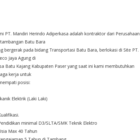
i PT. Mandiri Herindo Adiperkasa adalah kontraktor dari Perusahaan
rtambangan Batu Bara
g bergerak pada bidang Transportasi Batu Bara, berlokasi di Site PT.
eco Jaya Agung di
sa Batu Kajang Kabupaten Paser yang saat ini kami membutuhkan
aga kerja untuk
empati posisi:
anik Elektrik (Laki Laki)
Kualifikasi.
Pendidikan minimal D3/SLTA/SMK Teknik Elektro
Usia Max 40 Tahun
 Pengaiaman 5 Tahun di Tambang