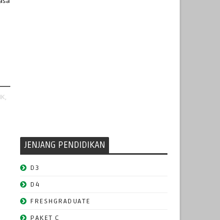
kasa
K,
JENJANG PENDIDIKAN
D3
D4
FRESHGRADUATE
PAKET C