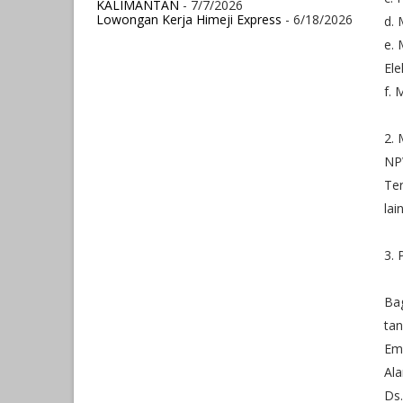
KALIMANTAN
- 7/7/2026
Lowongan Kerja Himeji Express
- 6/18/2026
d. 
e. 
Ele
f. 
2. 
NP
Ter
lai
3. 
Bag
tan
Ema
Ala
Ds.