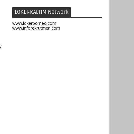
LOKERKALTIM Network
www.lokerborneo.com
www.inforekrutmen.com
y