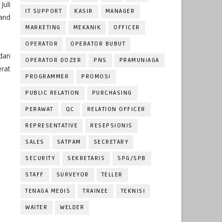
uli
IT SUPPORT
KASIR
MANAGER
 and
MARKETING
MEKANIK
OFFICER
OPERATOR
OPERATOR BUBUT
dan
OPERATOR DOZER
PNS
PRAMUNIAGA
erat
PROGRAMMER
PROMOSI
PUBLIC RELATION
PURCHASING
PERAWAT
QC
RELATION OFFICER
REPRESENTATIVE
RESEPSIONIS
SALES
SATPAM
SECRETARY
SECURITY
SEKRETARIS
SPG/SPB
STAFF
SURVEYOR
TELLER
TENAGA MEDIS
TRAINEE
TEKNISI
WAITER
WELDER