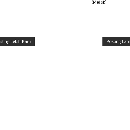
(Melak)
sting Lebih Baru
Posting La