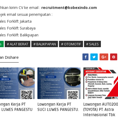
ahkan kirim CV ke email :
recruitment@kobexindo.com
jek email sesuai penempatan :
ales Forklift Jakarta
ales Forklift Surabaya
ales Forklift Balikpapan
s
# ALAT BERAT
# BALIKPAPAN
# OTOMOTIF
# SALES
kan Dishare
ngan Kerja PT
Lowongan Kerja PT
Lowongan AUTO20
I LUWES PANGESTU
SUCI LUWES PANGESTU.
(TOYOTA) PT. Astra
Internasional Tbk