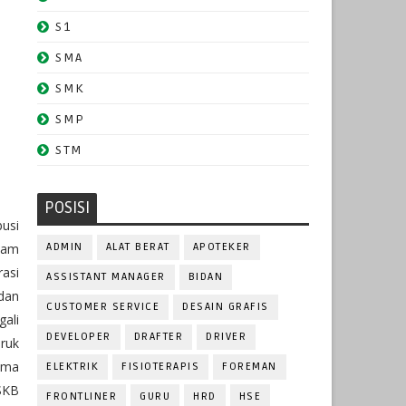
S1
SMA
SMK
SMP
STM
POSISI
busi
cam
ADMIN
ALAT BERAT
APOTEKER
rasi
ASSISTANT MANAGER
BIDAN
 dan
CUSTOMER SERVICE
DESAIN GRAFIS
gali
DEVELOPER
DRAFTER
DRIVER
ruk
tama
ELEKTRIK
FISIOTERAPIS
FOREMAN
 SKB
FRONTLINER
GURU
HRD
HSE