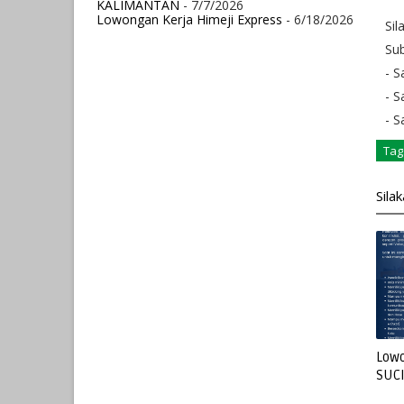
KALIMANTAN
- 7/7/2026
Lowongan Kerja Himeji Express
- 6/18/2026
Sil
Sub
- S
- S
- S
Tag
Sila
Lowo
SUC