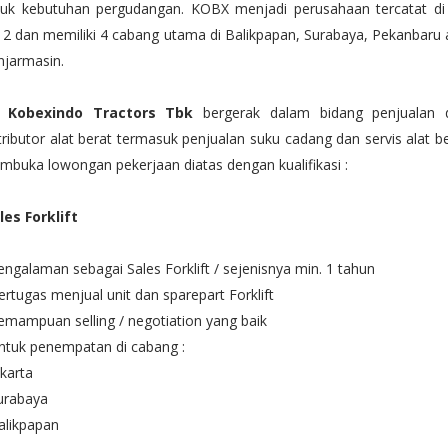
tuk kebutuhan pergudangan. KOBX menjadi perusahaan tercatat di J
2 dan memiliki 4 cabang utama di Balikpapan, Surabaya, Pekanbaru
njarmasin.
 Kobexindo Tractors Tbk
bergerak dalam bidang penjualan 
tributor alat berat termasuk penjualan suku cadang dan servis alat b
buka lowongan pekerjaan diatas dengan kualifikasi :
les Forklift
engalaman sebagai Sales Forklift / sejenisnya min. 1 tahun
ertugas menjual unit dan sparepart Forklift
emampuan selling / negotiation yang baik
ntuk penempatan di cabang :
akarta
urabaya
alikpapan