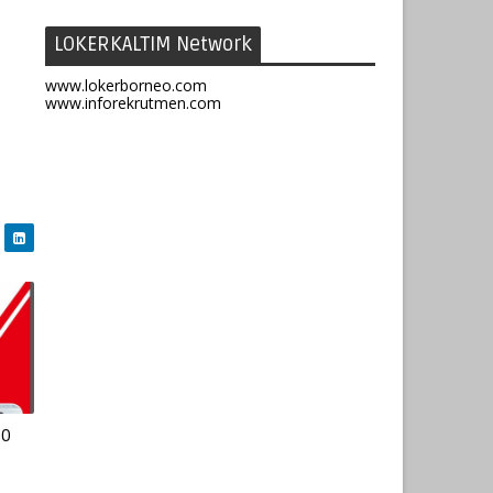
LOKERKALTIM Network
www.lokerborneo.com
www.inforekrutmen.com
00