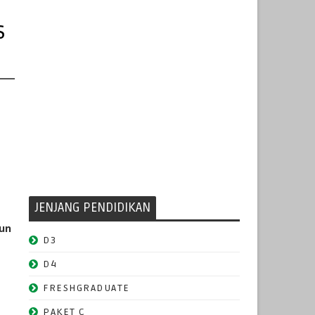
s
JENJANG PENDIDIKAN
hun
D3
D4
FRESHGRADUATE
PAKET C