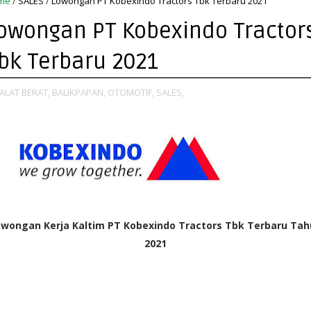
me
/
SALES
/
Lowongan PT Kobexindo Tractors Tbk Terbaru 2021
owongan PT Kobexindo Tractor
bk Terbaru 2021
ALAT BERAT,
BALIKPAPAN,
OTOMOTIF,
SALES,
wongan Kerja Kaltim PT Kobexindo Tractors Tbk Terbaru Ta
2021