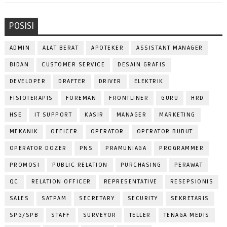
POSISI
ADMIN
ALAT BERAT
APOTEKER
ASSISTANT MANAGER
BIDAN
CUSTOMER SERVICE
DESAIN GRAFIS
DEVELOPER
DRAFTER
DRIVER
ELEKTRIK
FISIOTERAPIS
FOREMAN
FRONTLINER
GURU
HRD
HSE
IT SUPPORT
KASIR
MANAGER
MARKETING
MEKANIK
OFFICER
OPERATOR
OPERATOR BUBUT
OPERATOR DOZER
PNS
PRAMUNIAGA
PROGRAMMER
PROMOSI
PUBLIC RELATION
PURCHASING
PERAWAT
QC
RELATION OFFICER
REPRESENTATIVE
RESEPSIONIS
SALES
SATPAM
SECRETARY
SECURITY
SEKRETARIS
SPG/SPB
STAFF
SURVEYOR
TELLER
TENAGA MEDIS