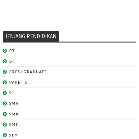
JENJANG PENDIDIKAN
D3
D4
FRESHGRADUATE
PAKET C
S1
SMA
SMK
SMP
STM