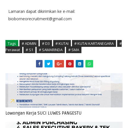
Lamaran dapat dikirimkan ke e-mail:
bioborneorecruitment@gmail.com
Tags
# ADMIN
# D3
# KUTAI
# KUTAI KARTANEGARA
#
Perawat
# S1
# SAMARINDA
# SMA
Lowongan Kerja SUCI LUWES PANGESTU