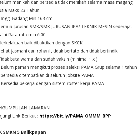
 Belum menikah dan bersedia tidak menikah selama masa magang
Usia Maks 23 Tahun
TInggi Badang Min 163 cm
 Semua Jurusan SMK/SMK JURUSAN IPA/ TEKNIK MESIN sederajat
Nilai Rata-rata min 6.00
Berkelakuan baik dibuktikan dengan SKCK
Sehat jasmani dan rohani , tidak bertato dan tidak bertindik
Tidak buta warna dan sudah vaksin (minimal 1 x )
 Belum pernah mengikuti proses seleksi PAMA Grup selama 1 tahun
 bersedia ditempatkan di seluruh jobsite PAMA
 Bersedia bekerja dengan sistem roster kerja PAMA
NGUMPULAN LAMARAN
jungi Link Berikut :
https://bit.ly/PAMA_OMMM_BPP
K SMKN 5 Balikpapan