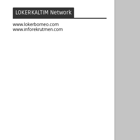
LOKERKALTIM Network
www.lokerborneo.com
www.inforekrutmen.com