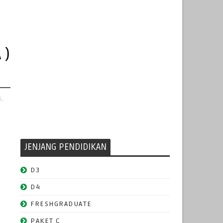
 )
,
JENJANG PENDIDIKAN
D3
D4
FRESHGRADUATE
PAKET C