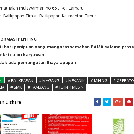
mat Jalan mulawarman no 65 , Kel. Lamaru
. Balikpapan Timur, Balikpapan Kalimantan Timur
FORMASI PENTING
ti hati penipuan yang mengatasnamakan PAMA selama prose
leksi calon karyawan.
dak ada pemungutan Biaya apapun
s
# BALIKPAPAN
# MAGANG
# MEKANIK
# MINING
# OPERAT
MA
# SMK
# TAMBANG
# TEKNIK MESIN
kan Dishare