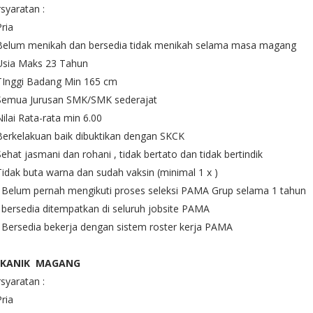
syaratan :
Pria
 Belum menikah dan bersedia tidak menikah selama masa magang
Usia Maks 23 Tahun
TInggi Badang Min 165 cm
 Semua Jurusan SMK/SMK sederajat
Nilai Rata-rata min 6.00
Berkelakuan baik dibuktikan dengan SKCK
Sehat jasmani dan rohani , tidak bertato dan tidak bertindik
Tidak buta warna dan sudah vaksin (minimal 1 x )
 Belum pernah mengikuti proses seleksi PAMA Grup selama 1 tahun
 bersedia ditempatkan di seluruh jobsite PAMA
 Bersedia bekerja dengan sistem roster kerja PAMA
KANIK MAGANG
syaratan :
Pria