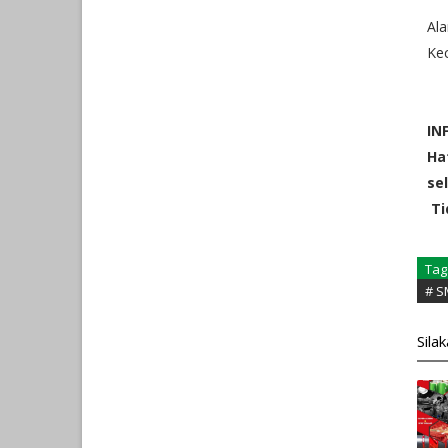
Ala
Kec
IN
Ha
se
Ti
Tag
# S
Sila