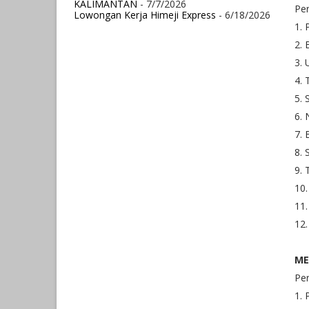
KALIMANTAN
- 7/7/2026
Per
Lowongan Kerja Himeji Express
- 6/18/2026
1. 
2.
3. 
4. 
5.
6. 
7. 
8. 
9. 
10.
11.
12.
ME
Per
1. 