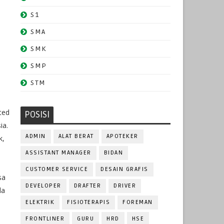
S1
SMA
SMK
SMP
STM
ted
POSISI
ia.
ADMIN
ALAT BERAT
APOTEKER
k,
.
ASSISTANT MANAGER
BIDAN
CUSTOMER SERVICE
DESAIN GRAFIS
sa
DEVELOPER
DRAFTER
DRIVER
da
ELEKTRIK
FISIOTERAPIS
FOREMAN
FRONTLINER
GURU
HRD
HSE