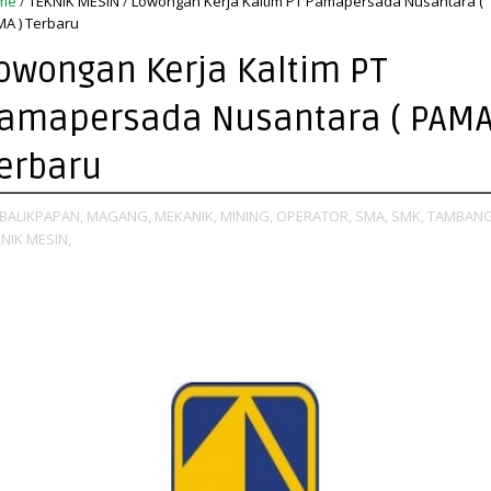
me
/
TEKNIK MESIN
/
Lowongan Kerja Kaltim PT Pamapersada Nusantara (
A ) Terbaru
owongan Kerja Kaltim PT
amapersada Nusantara ( PAMA
erbaru
BALIKPAPAN,
MAGANG,
MEKANIK,
MINING,
OPERATOR,
SMA,
SMK,
TAMBANG
NIK MESIN,