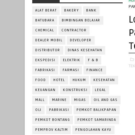
Ho
PAM
ALAT BERAT
BAKERY
BANK
L
BATUBARA
BIMBINGAN BELAJAR
P
CHEMICAL
CONTRACTOR
DEALER MOBIL
DEVELOPER
T
DISTRIBUTOR
DINAS KESEHATAN
EKSPEDISI
ELEKTRIK
F & B
TEK
FABRIKASI
FARMASI
FINANCE
FOOD
HOTEL
HUKUM
KESEHATAN
KEUANGAN
KONSTRUKSI
LEGAL
MALL
MARINE
MIGAS
OIL AND GAS
OLI
PABRIKASI
PEMKOT BALIKPAPAN
PEMKOT BONTANG
PEMKOT SAMARINDA
PEMPROV KALTIM
PENGOLAHAN KAYU