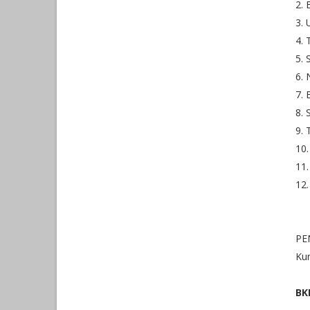
2.
3. 
4. 
5.
6. 
7. 
8. 
9. 
10.
11.
12.
PE
Kun
BK