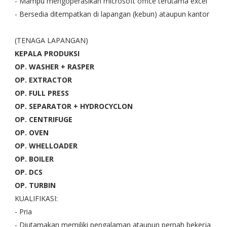
- Mampu mengoperasikan microsoft office terutama excel
- Bersedia ditempatkan di lapangan (kebun) ataupun kantor
(TENAGA LAPANGAN)
KEPALA PRODUKSI
OP. WASHER + RASPER
OP. EXTRACTOR
OP. FULL PRESS
OP. SEPARATOR + HYDROCYCLON
OP. CENTRIFUGE
OP. OVEN
OP. WHELLOADER
OP. BOILER
OP. DCS
OP. TURBIN
KUALIFIKASI:
- Pria
- Diutamakan memiliki pengalaman ataupun pernah bekerja