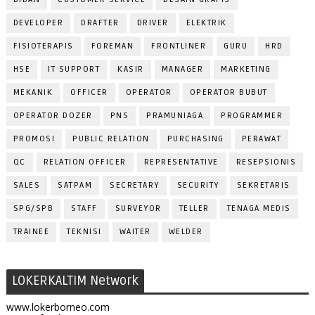
DEVELOPER
DRAFTER
DRIVER
ELEKTRIK
FISIOTERAPIS
FOREMAN
FRONTLINER
GURU
HRD
HSE
IT SUPPORT
KASIR
MANAGER
MARKETING
MEKANIK
OFFICER
OPERATOR
OPERATOR BUBUT
OPERATOR DOZER
PNS
PRAMUNIAGA
PROGRAMMER
PROMOSI
PUBLIC RELATION
PURCHASING
PERAWAT
QC
RELATION OFFICER
REPRESENTATIVE
RESEPSIONIS
SALES
SATPAM
SECRETARY
SECURITY
SEKRETARIS
SPG/SPB
STAFF
SURVEYOR
TELLER
TENAGA MEDIS
TRAINEE
TEKNISI
WAITER
WELDER
LOKERKALTIM Network
www.lokerborneo.com