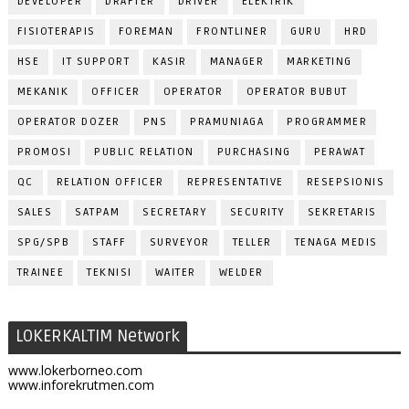
DEVELOPER
DRAFTER
DRIVER
ELEKTRIK
FISIOTERAPIS
FOREMAN
FRONTLINER
GURU
HRD
HSE
IT SUPPORT
KASIR
MANAGER
MARKETING
MEKANIK
OFFICER
OPERATOR
OPERATOR BUBUT
OPERATOR DOZER
PNS
PRAMUNIAGA
PROGRAMMER
PROMOSI
PUBLIC RELATION
PURCHASING
PERAWAT
QC
RELATION OFFICER
REPRESENTATIVE
RESEPSIONIS
SALES
SATPAM
SECRETARY
SECURITY
SEKRETARIS
SPG/SPB
STAFF
SURVEYOR
TELLER
TENAGA MEDIS
TRAINEE
TEKNISI
WAITER
WELDER
LOKERKALTIM Network
www.lokerborneo.com
www.inforekrutmen.com