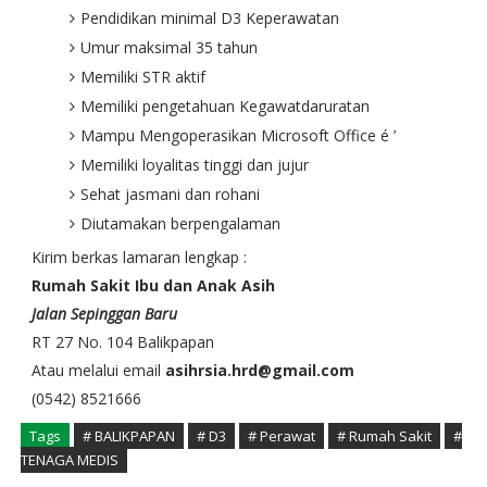
Pendidikan minimal D3 Keperawatan
Umur maksimal 35 tahun
Memiliki STR aktif
Memiliki pengetahuan Kegawatdaruratan
Mampu Mengoperasikan Microsoft Office é ’
Memiliki loyalitas tinggi dan jujur
Sehat jasmani dan rohani
Diutamakan berpengalaman
Kirim berkas lamaran lengkap :
Rumah Sakit Ibu dan Anak Asih
Jalan Sepinggan Baru
RT 27 No. 104 Balikpapan
Atau melalui email
asihrsia.hrd@gmail.com
(0542) 8521666
Tags
# BALIKPAPAN
# D3
# Perawat
# Rumah Sakit
#
TENAGA MEDIS