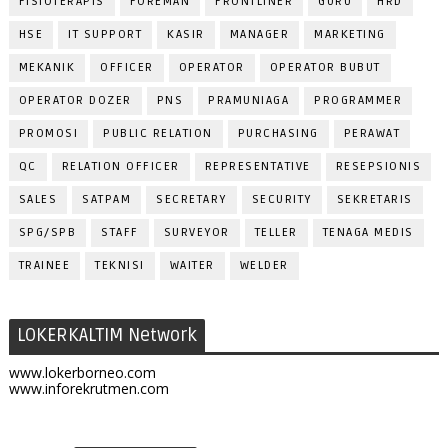
FISIOTERAPIS
FOREMAN
FRONTLINER
GURU
HRD
HSE
IT SUPPORT
KASIR
MANAGER
MARKETING
MEKANIK
OFFICER
OPERATOR
OPERATOR BUBUT
OPERATOR DOZER
PNS
PRAMUNIAGA
PROGRAMMER
PROMOSI
PUBLIC RELATION
PURCHASING
PERAWAT
QC
RELATION OFFICER
REPRESENTATIVE
RESEPSIONIS
SALES
SATPAM
SECRETARY
SECURITY
SEKRETARIS
SPG/SPB
STAFF
SURVEYOR
TELLER
TENAGA MEDIS
TRAINEE
TEKNISI
WAITER
WELDER
LOKERKALTIM Network
www.lokerborneo.com
www.inforekrutmen.com