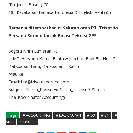
(Project – Based) (5)
18. Kecakapan Bahasa Indonesia & English (Aktif) (5)
Bersedia ditempatkan di Seluruh area PT. Trisatria
Persada Borneo Untuk Posisi Teknisi GPS
Segera Kirim Lamaran Ke:
Jl. MT. Haryono Komp. Fantasy Junction Blok FJ4 No. 15
Balikpapan Baru, Balikpapan – Kaltim
Atau ke
Email: hrd@trisatriaborneo.com
Subject : Nama_Posisi (Ex: Satria_Teknisi GPS atau
Tria_Koordinator Accounting)
Tags
# ACCOUNTING
# BALIKPAPAN
# D3
# S1
#
SMA
# Teknisi