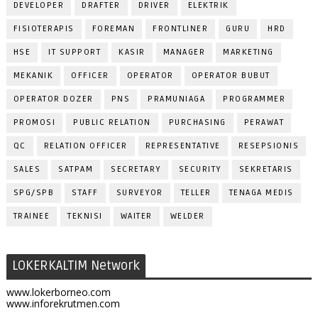
DEVELOPER
DRAFTER
DRIVER
ELEKTRIK
FISIOTERAPIS
FOREMAN
FRONTLINER
GURU
HRD
HSE
IT SUPPORT
KASIR
MANAGER
MARKETING
MEKANIK
OFFICER
OPERATOR
OPERATOR BUBUT
OPERATOR DOZER
PNS
PRAMUNIAGA
PROGRAMMER
PROMOSI
PUBLIC RELATION
PURCHASING
PERAWAT
QC
RELATION OFFICER
REPRESENTATIVE
RESEPSIONIS
SALES
SATPAM
SECRETARY
SECURITY
SEKRETARIS
SPG/SPB
STAFF
SURVEYOR
TELLER
TENAGA MEDIS
TRAINEE
TEKNISI
WAITER
WELDER
LOKERKALTIM Network
www.lokerborneo.com
www.inforekrutmen.com