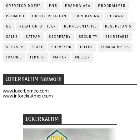
OPERATOR DOZER
PNS
PRAMUNIAGA
PROGRAMMER
PROMOSI
PUBLIC RELATION
PURCHASING
PERAWAT
QC
RELATION OFFICER
REPRESENTATIVE
RESEPSIONIS
SALES
SATPAM
SECRETARY
SECURITY
SEKRETARIS
SPG/SPB
STAFF
SURVEYOR
TELLER
TENAGA MEDIS
TRAINEE
TEKNISI
WAITER
WELDER
LOKERKALTIM Network
www.lokerborneo.com
www.inforekrutmen.com
LOKERKALTIM