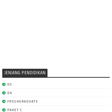
JENJANG PENDIDIKAN
D3
D4
FRESHGRADUATE
PAKET C