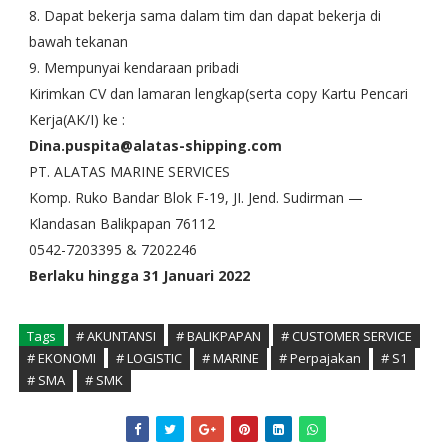
8. Dapat bekerja sama dalam tim dan dapat bekerja di
bawah tekanan
9. Mempunyai kendaraan pribadi
Kirimkan CV dan lamaran lengkap(serta copy Kartu Pencari
Kerja(AK/I) ke :
Dina.puspita@alatas-shipping.com
PT. ALATAS MARINE SERVICES
Komp. Ruko Bandar Blok F-19, JI. Jend. Sudirman —
Klandasan Balikpapan 76112
0542-7203395 & 7202246
Berlaku hingga 31 Januari 2022
Tags
# AKUNTANSI
# BALIKPAPAN
# CUSTOMER SERVICE
# EKONOMI
# LOGISTIC
# MARINE
# Perpajakan
# S1
# SMA
# SMK