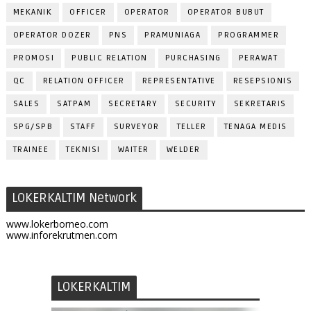
MEKANIK
OFFICER
OPERATOR
OPERATOR BUBUT
OPERATOR DOZER
PNS
PRAMUNIAGA
PROGRAMMER
PROMOSI
PUBLIC RELATION
PURCHASING
PERAWAT
QC
RELATION OFFICER
REPRESENTATIVE
RESEPSIONIS
SALES
SATPAM
SECRETARY
SECURITY
SEKRETARIS
SPG/SPB
STAFF
SURVEYOR
TELLER
TENAGA MEDIS
TRAINEE
TEKNISI
WAITER
WELDER
LOKERKALTIM Network
www.lokerborneo.com
www.inforekrutmen.com
LOKERKALTIM