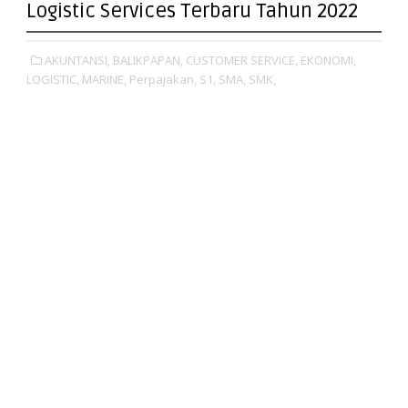
Logistic Services Terbaru Tahun 2022
AKUNTANSI,
BALIKPAPAN,
CUSTOMER SERVICE,
EKONOMI,
LOGISTIC,
MARINE,
Perpajakan,
S1,
SMA,
SMK,