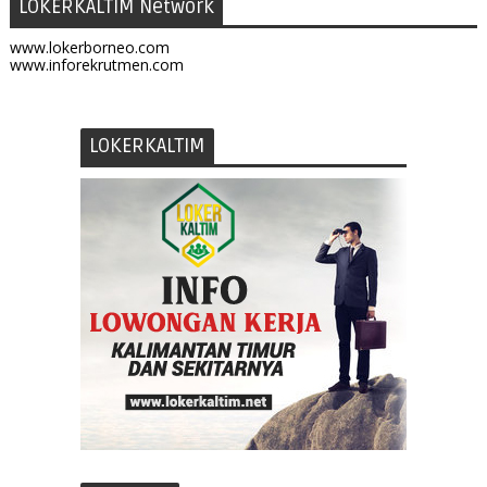
LOKERKALTIM Network
www.lokerborneo.com
www.inforekrutmen.com
LOKERKALTIM