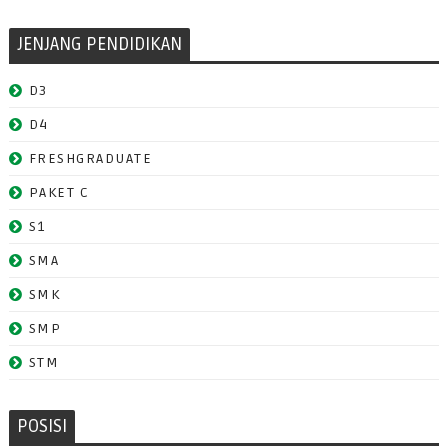
JENJANG PENDIDIKAN
D3
D4
FRESHGRADUATE
PAKET C
S1
SMA
SMK
SMP
STM
POSISI