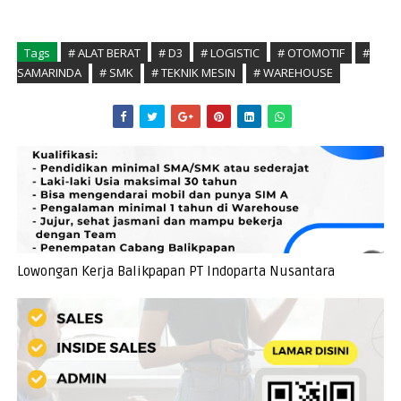
Tags
# ALAT BERAT
# D3
# LOGISTIC
# OTOMOTIF
#
SAMARINDA
# SMK
# TEKNIK MESIN
# WAREHOUSE
Lowongan Kerja Balikpapan PT Indoparta Nusantara