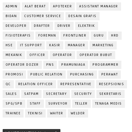
ADMIN
ALAT BERAT
APOTEKER
ASSISTANT MANAGER
BIDAN
CUSTOMER SERVICE
DESAIN GRAFIS
DEVELOPER
DRAFTER
DRIVER
ELEKTRIK
FISIOTERAPIS
FOREMAN
FRONTLINER
GURU
HRD
HSE
IT SUPPORT
KASIR
MANAGER
MARKETING
MEKANIK
OFFICER
OPERATOR
OPERATOR BUBUT
OPERATOR DOZER
PNS
PRAMUNIAGA
PROGRAMMER
PROMOSI
PUBLIC RELATION
PURCHASING
PERAWAT
QC
RELATION OFFICER
REPRESENTATIVE
RESEPSIONIS
SALES
SATPAM
SECRETARY
SECURITY
SEKRETARIS
SPG/SPB
STAFF
SURVEYOR
TELLER
TENAGA MEDIS
TRAINEE
TEKNISI
WAITER
WELDER