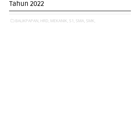
Tahun 2022
BALIKPAPAN,
HRD,
MEKANIK,
S1,
SMA,
SMK,