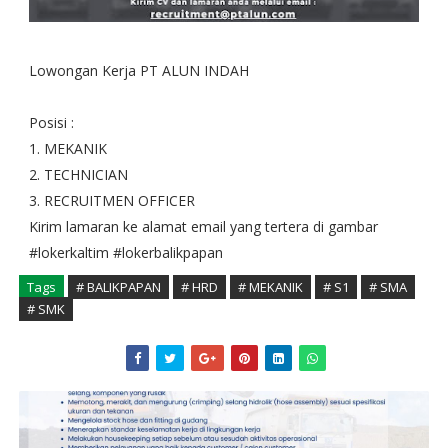
Lowongan Kerja PT ALUN INDAH
Posisi :
1. MEKANIK
2. TECHNICIAN
3. RECRUITMEN OFFICER
Kirim lamaran ke alamat email yang tertera di gambar
#lokerkaltim #lokerbalikpapan
Tags
# BALIKPAPAN
# HRD
# MEKANIK
# S1
# SMA
# SMK