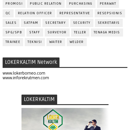
PROMOSI
PUBLIC RELATION
PURCHASING
PERAWAT
QC
RELATION OFFICER
REPRESENTATIVE
RESEPSIONIS
SALES
SATPAM
SECRETARY
SECURITY
SEKRETARIS
SPG/SPB
STAFF
SURVEYOR
TELLER
TENAGA MEDIS
TRAINEE
TEKNISI
WAITER
WELDER
LOKERKALTIM Network
www.lokerborneo.com
www.inforekrutmen.com
LOKERKALTIM