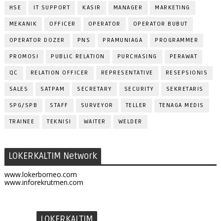
HSE
IT SUPPORT
KASIR
MANAGER
MARKETING
MEKANIK
OFFICER
OPERATOR
OPERATOR BUBUT
OPERATOR DOZER
PNS
PRAMUNIAGA
PROGRAMMER
PROMOSI
PUBLIC RELATION
PURCHASING
PERAWAT
QC
RELATION OFFICER
REPRESENTATIVE
RESEPSIONIS
SALES
SATPAM
SECRETARY
SECURITY
SEKRETARIS
SPG/SPB
STAFF
SURVEYOR
TELLER
TENAGA MEDIS
TRAINEE
TEKNISI
WAITER
WELDER
LOKERKALTIM Network
www.lokerborneo.com
www.inforekrutmen.com
LOKERKALTIM