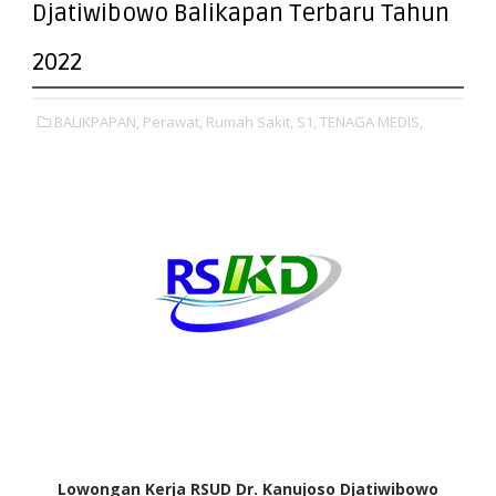
Djatiwibowo Balikapan Terbaru Tahun
2022
BALIKPAPAN,
Perawat,
Rumah Sakit,
S1,
TENAGA MEDIS,
Lowongan Kerja RSUD Dr. Kanujoso Djatiwibowo