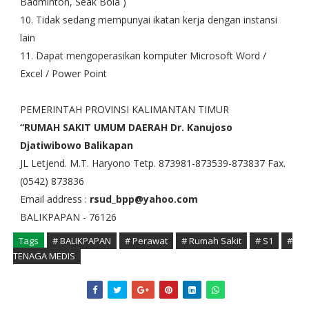
Badminton, Seak Bola )
10. Tidak sedang mempunyai ikatan kerja dengan instansi
lain
11. Dapat mengoperasikan komputer Microsoft Word /
Excel / Power Point
PEMERINTAH PROVINSI KALIMANTAN TIMUR
“RUMAH SAKIT UMUM DAERAH
Dr. Kanujoso
Djatiwibowo Balikapan
JL Letjend. M.T. Haryono Tetp. 873981-873539-873837 Fax.
(0542) 873836
Email address :
rsud_bpp@yahoo.com
BALIKPAPAN - 76126
Tags
# BALIKPAPAN
# Perawat
# Rumah Sakit
# S1
#
TENAGA MEDIS