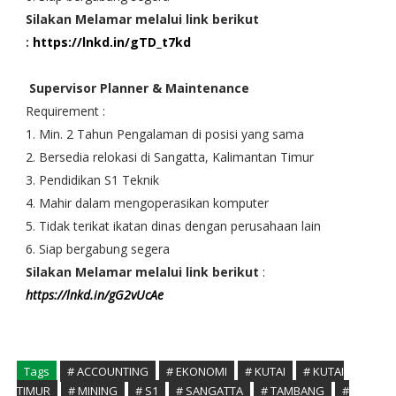
Silakan Melamar melalui link berikut
:
https://lnkd.in/gTD_t7kd
Supervisor Planner & Maintenance
Requirement :
1. Min. 2 Tahun Pengalaman di posisi yang sama
2. Bersedia relokasi di Sangatta, Kalimantan Timur
3. Pendidikan S1 Teknik
4. Mahir dalam mengoperasikan komputer
5. Tidak terikat ikatan dinas dengan perusahaan lain
6. Siap bergabung segera
Silakan Melamar melalui link berikut
:
https://lnkd.in/gG2vUcAe
Tags
# ACCOUNTING
# EKONOMI
# KUTAI
# KUTAI
TIMUR
# MINING
# S1
# SANGATTA
# TAMBANG
#