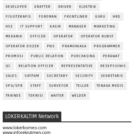
DEVELOPER
DRAFTER
DRIVER
ELEKTRIK
FISIOTERAPIS
FOREMAN
FRONTLINER
GURU
HRD
HSE
IT SUPPORT
KASIR
MANAGER
MARKETING
MEKANIK
OFFICER
OPERATOR
OPERATOR BUBUT
OPERATOR DOZER
PNS
PRAMUNIAGA
PROGRAMMER
PROMOSI
PUBLIC RELATION
PURCHASING
PERAWAT
QC
RELATION OFFICER
REPRESENTATIVE
RESEPSIONIS
SALES
SATPAM
SECRETARY
SECURITY
SEKRETARIS
SPG/SPB
STAFF
SURVEYOR
TELLER
TENAGA MEDIS
TRAINEE
TEKNISI
WAITER
WELDER
LOKERKALTIM Network
www.lokerborneo.com
www.inforekrutmen.com