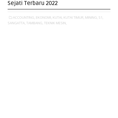
Sejati Terbaru 2022
ACCOUNTING,
EKONOMI,
KUTAI,
KUTAI TIMUR,
MINING,
S1,
SANGATTA,
TAMBANG,
TEKNIK MESIN,