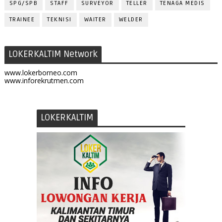
SPG/SPB
STAFF
SURVEYOR
TELLER
TENAGA MEDIS
TRAINEE
TEKNISI
WAITER
WELDER
LOKERKALTIM Network
www.lokerborneo.com
www.inforekrutmen.com
LOKERKALTIM