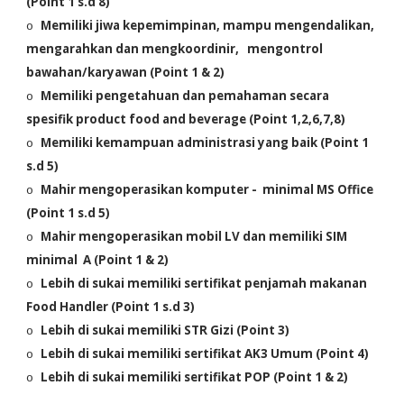
(Point 1 s.d 8)
Memiliki jiwa kepemimpinan, mampu mengendalikan,
o
mengarahkan dan mengkoordinir, mengontrol
bawahan/karyawan (Point 1 & 2)
Memiliki pengetahuan dan pemahaman secara
o
spesifik product food and beverage (Point 1,2,6,7,8)
Memiliki kemampuan administrasi yang baik (Point 1
o
s.d 5)
Mahir mengoperasikan komputer - minimal MS Office
o
(Point 1 s.d 5)
Mahir mengoperasikan mobil LV dan memiliki SIM
o
minimal A (Point 1 & 2)
Lebih di sukai memiliki sertifikat penjamah makanan
o
Food Handler (Point 1 s.d 3)
Lebih di sukai memiliki STR Gizi (Point 3)
o
Lebih di sukai memiliki sertifikat AK3 Umum (Point 4)
o
Lebih di sukai memiliki sertifikat POP (Point 1 & 2)
o