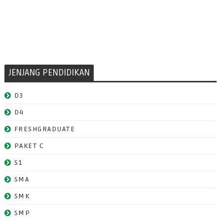
JENJANG PENDIDIKAN
D3
D4
FRESHGRADUATE
PAKET C
S1
SMA
SMK
SMP