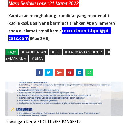
Masa Berlaku Loker 31 Maret 2022
Kami akan menghubungi kandidat yang memenuhi
kualifikasi, Bagi yang berminat silahkan Apply lamaran
recruitment.bpn@pt-
anda di alamat email kami:
casc.com
(Max 2MB)
Tags
# BALIKPAPAN
# D3
# KALIMANTAN TIMUR
#
SAMARINDA
# SMA
Lowongan Kerja SUCI LUWES PANGESTU