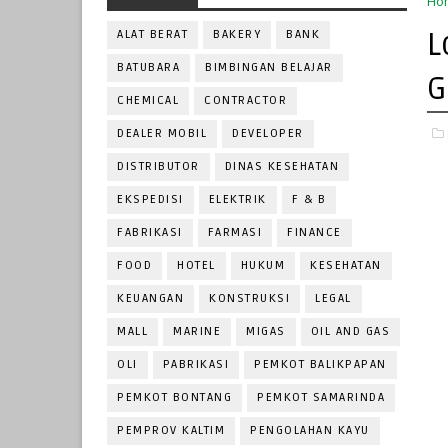
Ho
L
ALAT BERAT
BAKERY
BANK
BATUBARA
BIMBINGAN BELAJAR
G
CHEMICAL
CONTRACTOR
DEALER MOBIL
DEVELOPER
DISTRIBUTOR
DINAS KESEHATAN
EKSPEDISI
ELEKTRIK
F & B
FABRIKASI
FARMASI
FINANCE
FOOD
HOTEL
HUKUM
KESEHATAN
KEUANGAN
KONSTRUKSI
LEGAL
MALL
MARINE
MIGAS
OIL AND GAS
OLI
PABRIKASI
PEMKOT BALIKPAPAN
PEMKOT BONTANG
PEMKOT SAMARINDA
PEMPROV KALTIM
PENGOLAHAN KAYU