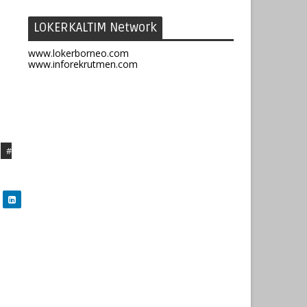
LOKERKALTIM Network
www.lokerborneo.com
www.inforekrutmen.com
#