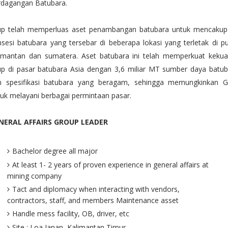
rdagangan Batubara.
up telah memperluas aset penambangan batubara untuk mencakup
sesi batubara yang tersebar di beberapa lokasi yang terletak di p
limantan dan sumatera. Aset batubara ini telah memperkuat kekua
up di pasar batubara Asia dengan 3,6 miliar MT sumber daya batub
n spesifikasi batubara yang beragam, sehingga memungkinkan G
uk melayani berbagai permintaan pasar.
NERAL AFFAIRS GROUP LEADER
Bachelor degree all major
At least 1- 2 years of proven experience in general affairs at
mining company
Tact and diplomacy when interacting with vendors,
contractors, staff, and members Maintenance asset
Handle mess facility, OB, driver, etc
Site : Loa Janan, Kalimantan Timur