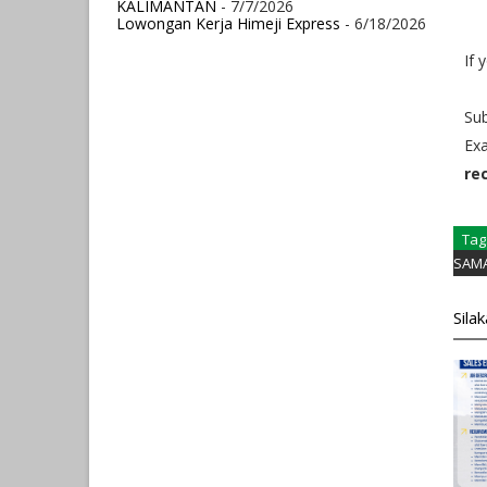
KALIMANTAN
- 7/7/2026
Lowongan Kerja Himeji Express
- 6/18/2026
If 
Sub
Exa
re
Tag
SAM
Sila