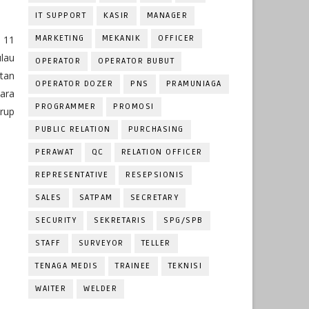
IT SUPPORT
KASIR
MANAGER
 11
MARKETING
MEKANIK
OFFICER
ulau
OPERATOR
OPERATOR BUBUT
tan
OPERATOR DOZER
PNS
PRAMUNIAGA
ara
PROGRAMMER
PROMOSI
rup
PUBLIC RELATION
PURCHASING
PERAWAT
QC
RELATION OFFICER
REPRESENTATIVE
RESEPSIONIS
SALES
SATPAM
SECRETARY
SECURITY
SEKRETARIS
SPG/SPB
STAFF
SURVEYOR
TELLER
TENAGA MEDIS
TRAINEE
TEKNISI
WAITER
WELDER