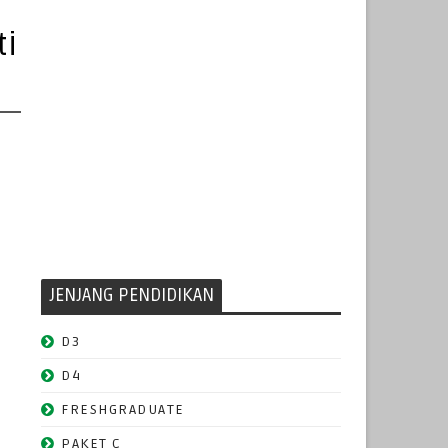
ti
JENJANG PENDIDIKAN
D3
D4
FRESHGRADUATE
PAKET C