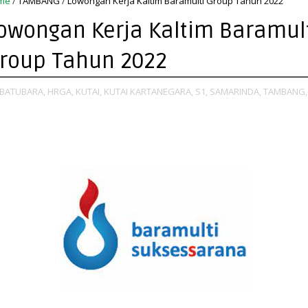
me
/
TAMBANG
/
Lowongan Kerja Kaltim Baramulti Group Tahun 2022
owongan Kerja Kaltim Baramul
roup Tahun 2022
BATUBARA,
HRGA,
KUTAI,
KUTAI KARTANEGARA,
S1,
SAMARINDA,
TAMBANG,