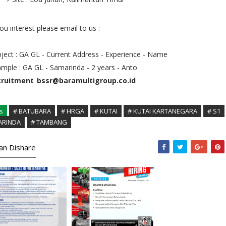
you interest please email to us :
ject : GA GL - Current Address - Experience - Name
mple : GA GL - Samarinda - 2 years - Anto
cruitment_bssr@baramultigroup.co.id
s
# BATUBARA
# HRGA
# KUTAI
# KUTAI KARTANEGARA
# S1
ARINDA
# TAMBANG
kan Dishare