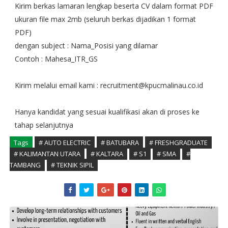
Kirim berkas lamaran lengkap beserta CV dalam format PDF
ukuran file max 2mb (seluruh berkas dijadikan 1 format
PDF)
dengan subject : Nama_Posisi yang dilamar
Contoh : Mahesa_ITR_GS
Kirim melalui email kami : recruitment@kpucmalinau.co.id
Hanya kandidat yang sesuai kualifikasi akan di proses ke
tahap selanjutnya
Tags
# AUTO ELECTRIC
# BATUBARA
# FRESHGRADUATE
# KALIMANTAN UTARA
# KALTARA
# S1
# SMA
#
TAMBANG
# TEKNIK SIPIL