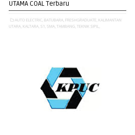
UTAMA COAL Terbaru
AUTO ELECTRIC,
BATUBARA,
FRESHGRADUATE,
KALIMANTAN
UTARA,
KALTARA,
S1,
SMA,
TAMBANG,
TEKNIK SIPIL,