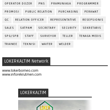
OPERATOR DOZER
PNS
PRAMUNIAGA
PROGRAMMER
PROMOSI
PUBLIC RELATION
PURCHASING
PERAWAT
QC
RELATION OFFICER
REPRESENTATIVE
RESEPSIONIS
SALES
SATPAM
SECRETARY
SECURITY
SEKRETARIS
SPG/SPB
STAFF
SURVEYOR
TELLER
TENAGA MEDIS
TRAINEE
TEKNISI
WAITER
WELDER
LOKERKALTIM Network
www.lokerborneo.com
www.inforekrutmen.com
LOKERKALTIM