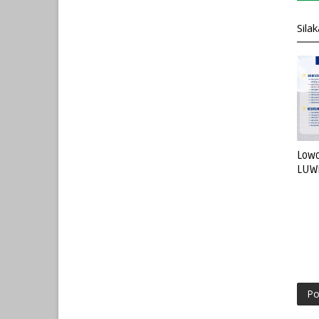
Sila
Lowo
LUW
Po