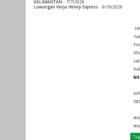
KALIMANTAN
- 7/7/2026
Lowongan Kerja Himeji Express
- 6/18/2026
HA
Yuk
For
Khu
sat
Kal
bi
Inf
08
#I
#I
Tag