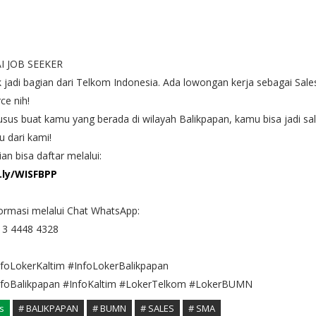
I JOB SEEKER
 jadi bagian dari Telkom Indonesia. Ada lowongan kerja sebagai Sale
ce nih!
sus buat kamu yang berada di wilayah Balikpapan, kamu bisa jadi sa
u dari kami!
ian bisa daftar melalui:
t.ly/WISFBPP
ormasi melalui Chat WhatsApp:
13 4448 4328
nfoLokerKaltim #InfoLokerBalikpapan
nfoBalikpapan #InfoKaltim #LokerTelkom #LokerBUMN
s
# BALIKPAPAN
# BUMN
# SALES
# SMA