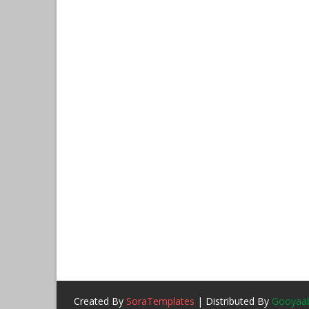
Created By
SoraTemplates
| Distributed By
Gooyaab