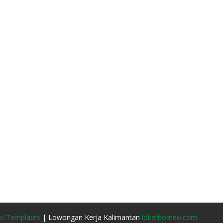
i Templates
| Lowongan Kerja Kalimantan
lokerborneo.com