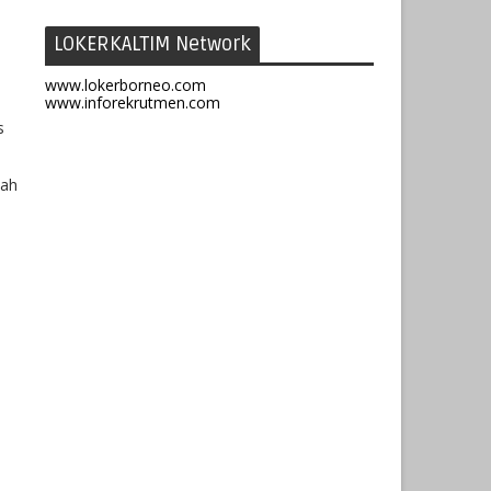
LOKERKALTIM Network
www.lokerborneo.com
www.inforekrutmen.com
s
lah