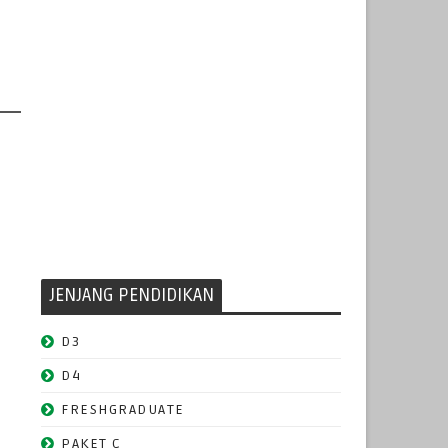
JENJANG PENDIDIKAN
D3
D4
FRESHGRADUATE
PAKET C