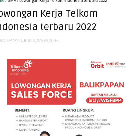
me
/
SMA
/
Lowongan Kerja Telkom Indonesia terbaru 2022
owongan Kerja Telkom
ndonesia terbaru 2022
BALIKPAPAN,
BUMN,
SALES,
SMA,