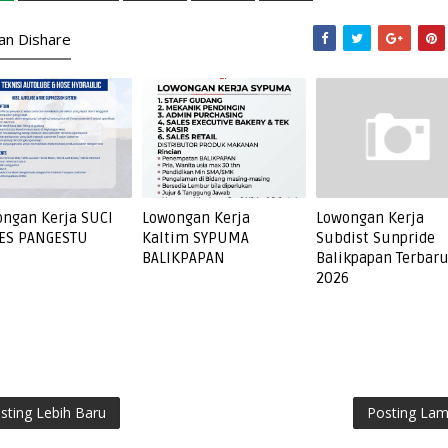
kan Dishare
ngan Kerja SUCI
Lowongan Kerja
Lowongan Kerja
ES PANGESTU
Kaltim SYPUMA
Subdist Sunpride
BALIKPAPAN
Balikpapan Terbar
2026
sting Lebih Baru
Posting La