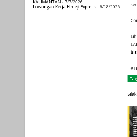
KALIMANTAN
- 7/7/2026
se
Lowongan Kerja Himeji Express
- 6/18/2026
Co
Lih
LA
bi
#Tr
Tag
Sila