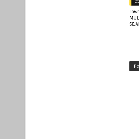
Lowo
MUL
SEJ
Po