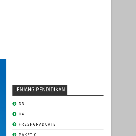
JENJANG PENDIDIKAN
D3
D4
FRESHGRADUATE
PAKET C