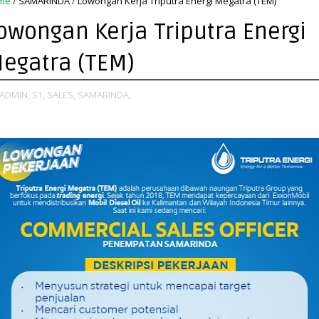
me
/
SAMARINDA
/
Lowongan Kerja Triputra Energi Megatra (TEM)
owongan Kerja Triputra Energi
egatra (TEM)
ADMIN,
S1,
SALES,
SAMARINDA,