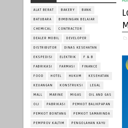
Ho
L
ALAT BERAT
BAKERY
BANK
BATUBARA
BIMBINGAN BELAJAR
M
CHEMICAL
CONTRACTOR
DEALER MOBIL
DEVELOPER
DISTRIBUTOR
DINAS KESEHATAN
EKSPEDISI
ELEKTRIK
F & B
FABRIKASI
FARMASI
FINANCE
FOOD
HOTEL
HUKUM
KESEHATAN
KEUANGAN
KONSTRUKSI
LEGAL
MALL
MARINE
MIGAS
OIL AND GAS
OLI
PABRIKASI
PEMKOT BALIKPAPAN
PEMKOT BONTANG
PEMKOT SAMARINDA
PEMPROV KALTIM
PENGOLAHAN KAYU