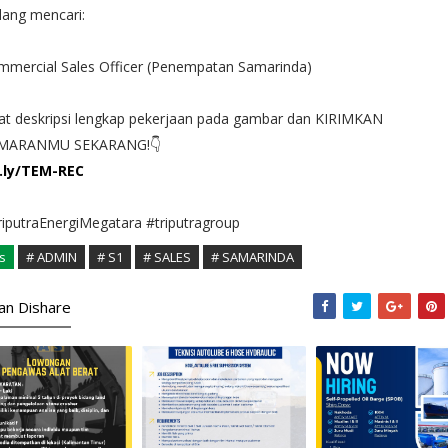
dang mencari:
mmercial Sales Officer (Penempatan Samarinda)
at deskripsi lengkap pekerjaan pada gambar dan KIRIMKAN
MARANMU SEKARANG!👇
t.ly/TEM-REC
iputraEnergiMegatara #triputragroup
s
# ADMIN
# S1
# SALES
# SAMARINDA
kan Dishare