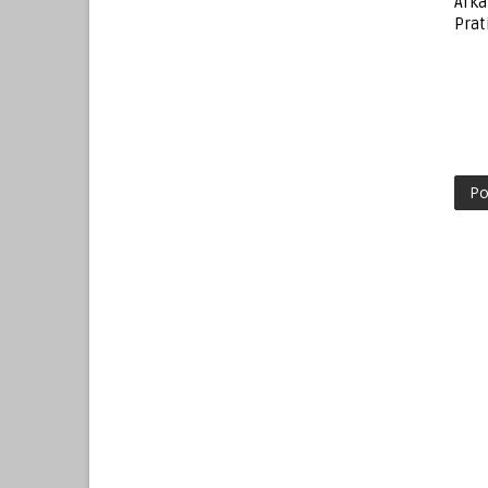
Arka
Prat
Po