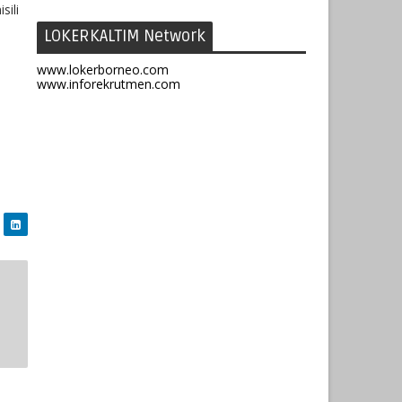
ili
LOKERKALTIM Network
www.lokerborneo.com
www.inforekrutmen.com