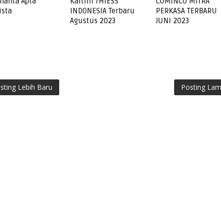
nanta Apta
Kaltim THIESS
COMINCO MITRA
ista
INDONESIA Terbaru
PERKASA TERBARU
Agustus 2023
JUNI 2023
sting Lebih Baru
Posting La