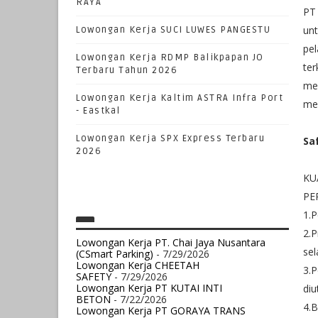
RAYA
PT
unt
Lowongan Kerja SUCI LUWES PANGESTU
pe
Lowongan Kerja RDMP Balikpapan JO
ter
Terbaru Tahun 2026
men
Lowongan Kerja Kaltim ASTRA Infra Port
mel
- Eastkal
Lowongan Kerja SPX Express Terbaru
Sa
2026
KU
PE
1.P
2.P
Lowongan Kerja PT. Chai Jaya Nusantara
se
(CSmart Parking)
- 7/29/2026
Lowongan Kerja CHEETAH
3.
SAFETY
- 7/29/2026
Lowongan Kerja PT KUTAI INTI
di
BETON
- 7/22/2026
4.B
Lowongan Kerja PT GORAYA TRANS