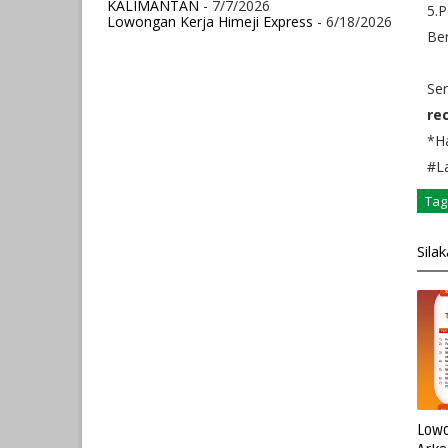
KALIMANTAN
- 7/7/2026
5.
Lowongan Kerja Himeji Express
- 6/18/2026
Ber
Se
re
*Ha
#La
Tag
Sila
Lowo