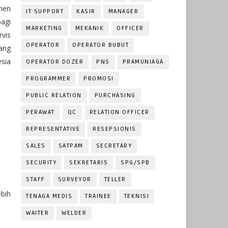
men
IT SUPPORT
KASIR
MANAGER
bagi
MARKETING
MEKANIK
OFFICER
vis
OPERATOR
OPERATOR BUBUT
ang
esia
OPERATOR DOZER
PNS
PRAMUNIAGA
PROGRAMMER
PROMOSI
PUBLIC RELATION
PURCHASING
PERAWAT
QC
RELATION OFFICER
REPRESENTATIVE
RESEPSIONIS
SALES
SATPAM
SECRETARY
SECURITY
SEKRETARIS
SPG/SPB
STAFF
SURVEYOR
TELLER
bih
TENAGA MEDIS
TRAINEE
TEKNISI
WAITER
WELDER