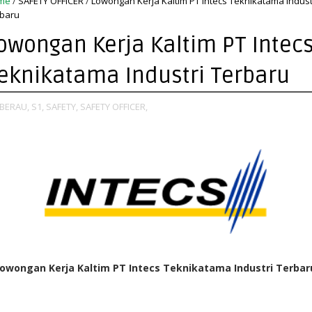
me
/
SAFETY OFFICER
/
Lowongan Kerja Kaltim PT Intecs Teknikatama Indust
baru
owongan Kerja Kaltim PT Intec
eknikatama Industri Terbaru
BERAU,
S1,
SAFETY,
SAFETY OFFICER,
owongan Kerja Kaltim PT Intecs Teknikatama Industri Terba