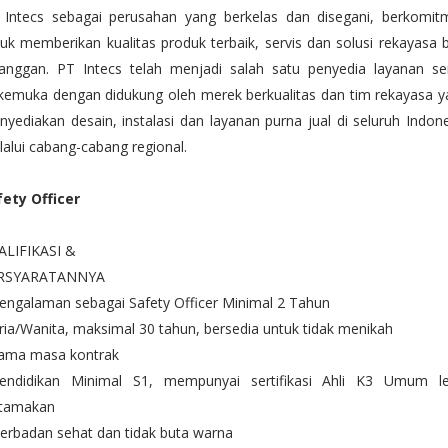
 Intecs sebagai perusahan yang berkelas dan disegani, berkomit
uk memberikan kualitas produk terbaik, servis dan solusi rekayasa 
langgan. PT Intecs telah menjadi salah satu penyedia layanan ser
kemuka dengan didukung oleh merek berkualitas dan tim rekayasa y
yediakan desain, instalasi dan layanan purna jual di seluruh Indon
alui cabang-cabang regional.
fety Officer
ALIFIKASI &
RSYARATANNYA
engalaman sebagai Safety Officer Minimal 2 Tahun
ria/Wanita, maksimal 30 tahun, bersedia untuk tidak menikah
lama masa kontrak
Pendidikan Minimal S1, mempunyai sertifikasi Ahli K3 Umum le
utamakan
erbadan sehat dan tidak buta warna