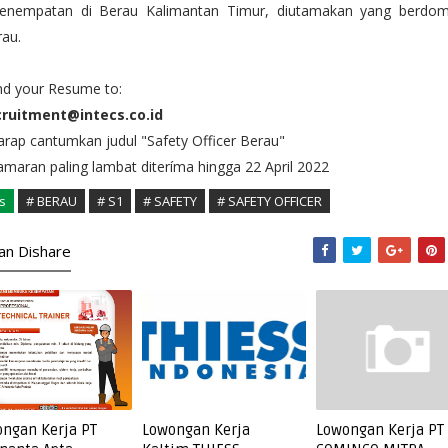
Penempatan di Berau Kalimantan Timur, diutamakan yang berdomis
au.
nd your Resume to:
cruitment@intecs.co.id
rap cantumkan judul "Safety Officer Berau"
maran paling lambat diteríma hingga 22 April 2022
s
# BERAU
# S1
# SAFETY
# SAFETY OFFICER
kan Dishare
ngan Kerja PT
Lowongan Kerja
Lowongan Kerja PT