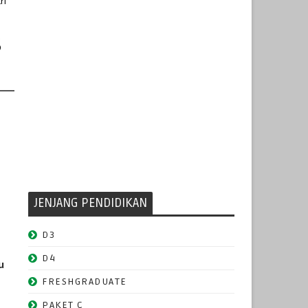
ri
s
JENJANG PENDIDIKAN
D3
D4
ru
FRESHGRADUATE
PAKET C