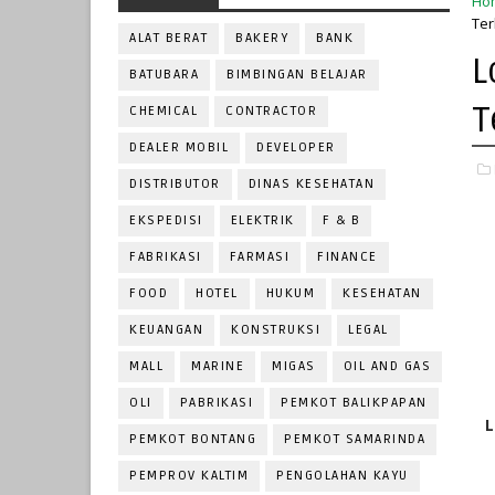
Ho
Ter
ALAT BERAT
BAKERY
BANK
L
BATUBARA
BIMBINGAN BELAJAR
T
CHEMICAL
CONTRACTOR
DEALER MOBIL
DEVELOPER
DISTRIBUTOR
DINAS KESEHATAN
EKSPEDISI
ELEKTRIK
F & B
FABRIKASI
FARMASI
FINANCE
FOOD
HOTEL
HUKUM
KESEHATAN
KEUANGAN
KONSTRUKSI
LEGAL
MALL
MARINE
MIGAS
OIL AND GAS
OLI
PABRIKASI
PEMKOT BALIKPAPAN
L
PEMKOT BONTANG
PEMKOT SAMARINDA
PEMPROV KALTIM
PENGOLAHAN KAYU