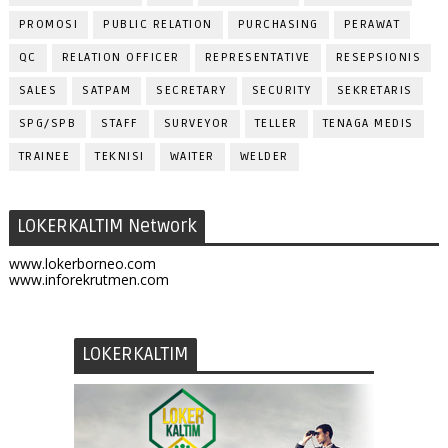
PROMOSI
PUBLIC RELATION
PURCHASING
PERAWAT
QC
RELATION OFFICER
REPRESENTATIVE
RESEPSIONIS
SALES
SATPAM
SECRETARY
SECURITY
SEKRETARIS
SPG/SPB
STAFF
SURVEYOR
TELLER
TENAGA MEDIS
TRAINEE
TEKNISI
WAITER
WELDER
LOKERKALTIM Network
www.lokerborneo.com
www.inforekrutmen.com
LOKERKALTIM