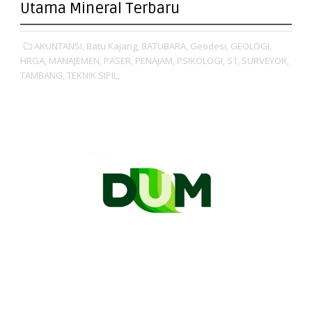
Utama Mineral Terbaru
AKUNTANSI,
Batu Kajang,
BATUBARA,
Geodesi,
GEOLOGI,
HRGA,
MANAJEMEN,
PASER,
PENAJAM,
PSIKOLOGI,
S1,
SURVEYOR,
TAMBANG,
TEKNIK SIPIL,