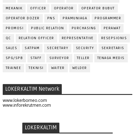
MEKANIK
OFFICER
OPERATOR
OPERATOR BUBUT
OPERATOR DOZER
PNS
PRAMUNIAGA
PROGRAMMER
PROMOSI
PUBLIC RELATION
PURCHASING
PERAWAT
QC
RELATION OFFICER
REPRESENTATIVE
RESEPSIONIS
SALES
SATPAM
SECRETARY
SECURITY
SEKRETARIS
SPG/SPB
STAFF
SURVEYOR
TELLER
TENAGA MEDIS
TRAINEE
TEKNISI
WAITER
WELDER
LOKERKALTIM Network
www.lokerborneo.com
www.inforekrutmen.com
LOKERKALTIM