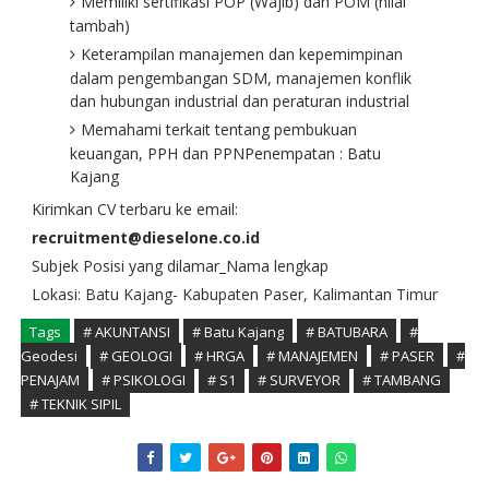
Memiliki sertifikasi POP (Wajib) dan POM (nilai
tambah)
Keterampilan manajemen dan kepemimpinan
dalam pengembangan SDM, manajemen konflik
dan hubungan industrial dan peraturan industrial
Memahami terkait tentang pembukuan
keuangan, PPH dan PPNPenempatan : Batu
Kajang
Kirimkan CV terbaru ke email:
recruitment@dieselone.co.id
Subjek Posisi yang dilamar_Nama lengkap
Lokasi: Batu Kajang- Kabupaten Paser, Kalimantan Timur
Tags
# AKUNTANSI
# Batu Kajang
# BATUBARA
#
Geodesi
# GEOLOGI
# HRGA
# MANAJEMEN
# PASER
#
PENAJAM
# PSIKOLOGI
# S1
# SURVEYOR
# TAMBANG
# TEKNIK SIPIL