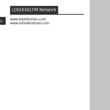
LOKERKALTIM Network
www.lokerborneo.com
ma
www.inforekrutmen.com