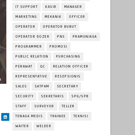
IT SUPPORT
KASIR
MANAGER
MARKETING
MEKANIK
OFFICER
OPERATOR
OPERATOR BUBUT
OPERATOR DOZER
PNS
PRAMUNIAGA
PROGRAMMER
PROMOSI
PUBLIC RELATION
PURCHASING
PERAWAT
QC
RELATION OFFICER
REPRESENTATIVE
RESEPSIONIS
SALES
SATPAM
SECRETARY
SECURITY
SEKRETARIS
SPG/SPB
STAFF
SURVEYOR
TELLER
TENAGA MEDIS
TRAINEE
TEKNISI
WAITER
WELDER