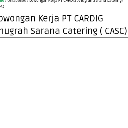
me
/
Unlabelled
/
Lowongan Kerja PT CARDIG Anugrah Sarana Catering (
C)
owongan Kerja PT CARDIG
nugrah Sarana Catering ( CASC)