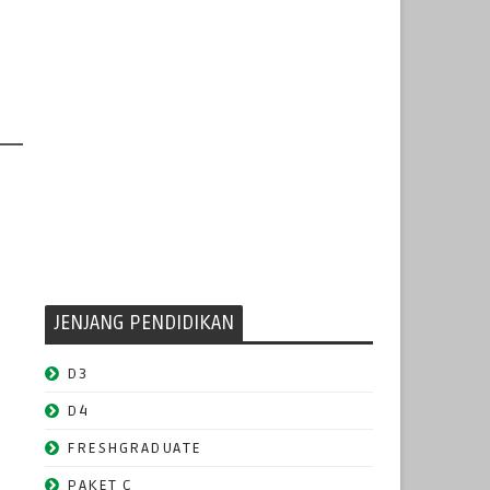
JENJANG PENDIDIKAN
D3
D4
FRESHGRADUATE
PAKET C