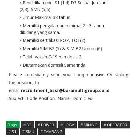
Pendidikan min. S1 (1.4) D3 Sesuai Jurusan
(2,3), SMU (5,6)
Umur Maximal 38 tahun
Memiliki pengalaman minimal 2 - 3 tahun
dibidang yang sama.
Memiliki sertifikasi POP, TOT(2)
Memiliki SIM B2 (5) & SIM B2 Umum (6)
Telah vaksin C-19 min dosis 2
Diutamakan domisili Samarinda.
Please immediately send your comprehensive CV stating
the position, to
email
recruitment_bssr@baramultigroup.co.id
Subject : Code Position- Name- Domiciled
Tags
# D3
# DRIVER
# HRGA
# MINING
# OPERATOR
# S1
# SMU
# TAMBANG