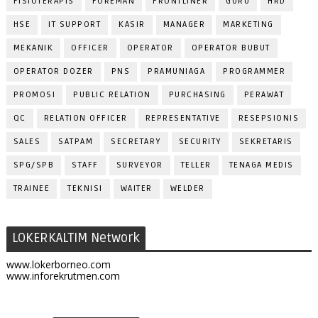
FISIOTERAPIS
FOREMAN
FRONTLINER
GURU
HRD
HSE
IT SUPPORT
KASIR
MANAGER
MARKETING
MEKANIK
OFFICER
OPERATOR
OPERATOR BUBUT
OPERATOR DOZER
PNS
PRAMUNIAGA
PROGRAMMER
PROMOSI
PUBLIC RELATION
PURCHASING
PERAWAT
QC
RELATION OFFICER
REPRESENTATIVE
RESEPSIONIS
SALES
SATPAM
SECRETARY
SECURITY
SEKRETARIS
SPG/SPB
STAFF
SURVEYOR
TELLER
TENAGA MEDIS
TRAINEE
TEKNISI
WAITER
WELDER
LOKERKALTIM Network
www.lokerborneo.com
www.inforekrutmen.com