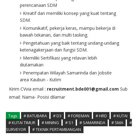
perencanaan SDM
Kreatif dan memiliki konsep yang kuat tentang
SDM.
Komunikatif, pekerja keras, mampu bekerja di
bawah tekanan, dan multi tasking.
Pengetahuan yang baik tentang undang-undang
ketenagakerjaan dan fungsi SDM.
Memiliki Sertifikasi yang relavan lebih
diutamakan
Penempatan Wilayah Samarinda dan Jobsite
area Kaubun - Kutim
Kirim CVvia email :
recruitment.bde001@gmail.com
Sub
email: Nama- Posisi dilamar
Tags
# BATUBARA
# D3
# FOREMAN
# HRD
# KUTAI
# KUTAI TIMUR
# MINING
# S1
# SAMARINDA
# SMA
#
SURVEYOR
# TEKNIK PERTAMBANGAN