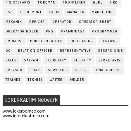
FISIOTERAPIS
FOREMAN
FRONTLINER
GURU
HRD
HSE
IT SUPPORT
KASIR
MANAGER
MARKETING
MEKANIK
OFFICER
OPERATOR
OPERATOR BUBUT
OPERATOR DOZER
PNS
PRAMUNIAGA
PROGRAMMER
PROMOSI
PUBLIC RELATION
PURCHASING
PERAWAT
QC
RELATION OFFICER
REPRESENTATIVE
RESEPSIONIS
SALES
SATPAM
SECRETARY
SECURITY
SEKRETARIS
SPG/SPB
STAFF
SURVEYOR
TELLER
TENAGA MEDIS
TRAINEE
TEKNISI
WAITER
WELDER
LOKERKALTIM Network
www.lokerborneo.com
www.inforekrutmen.com