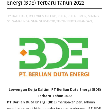
Energi (BDE) Terbaru Tahun 2022
BATUBARA,
D3,
FOREMAN,
HRD,
KUTAI,
KUTAI TIMUR,
MINING,
S1,
SAMARINDA,
SMA,
SURVEYOR,
TEKNIK PERTAMBANGAN,
Lowongan Kerja Kaltim
PT Berlian Duta Energi (BDE)
Terbaru Tahun 2022
PT Berlian Duta Energi (BDE)
merupakan perusahaan
yang bergerak di bidang usaha jasa pertambangan. PT BDE