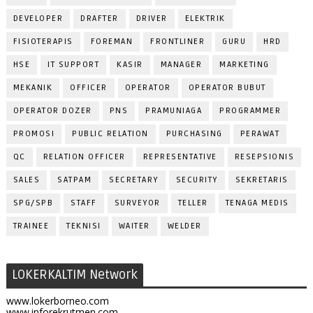
DEVELOPER
DRAFTER
DRIVER
ELEKTRIK
FISIOTERAPIS
FOREMAN
FRONTLINER
GURU
HRD
HSE
IT SUPPORT
KASIR
MANAGER
MARKETING
MEKANIK
OFFICER
OPERATOR
OPERATOR BUBUT
OPERATOR DOZER
PNS
PRAMUNIAGA
PROGRAMMER
PROMOSI
PUBLIC RELATION
PURCHASING
PERAWAT
QC
RELATION OFFICER
REPRESENTATIVE
RESEPSIONIS
SALES
SATPAM
SECRETARY
SECURITY
SEKRETARIS
SPG/SPB
STAFF
SURVEYOR
TELLER
TENAGA MEDIS
TRAINEE
TEKNISI
WAITER
WELDER
LOKERKALTIM Network
www.lokerborneo.com
www.inforekrutmen.com