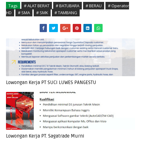
Tags
# ALAT BERAT
# BATUBARA
# BERAU
# Operator
HD
# SMA
# SMK
# TAMBANG
Lowongan Kerja PT SUCI LUWES PANGESTU
Lowongan Kerja PT. Sagatrade Murni