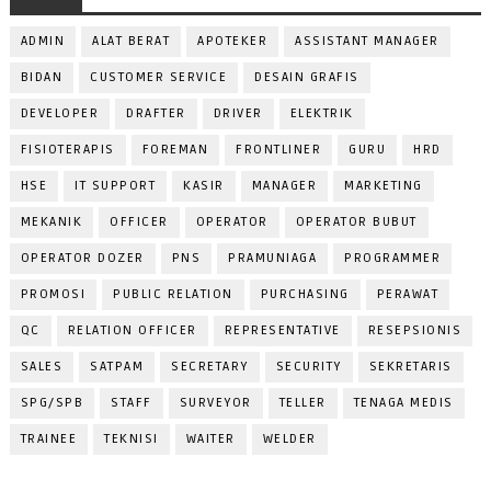
ADMIN
ALAT BERAT
APOTEKER
ASSISTANT MANAGER
BIDAN
CUSTOMER SERVICE
DESAIN GRAFIS
DEVELOPER
DRAFTER
DRIVER
ELEKTRIK
FISIOTERAPIS
FOREMAN
FRONTLINER
GURU
HRD
HSE
IT SUPPORT
KASIR
MANAGER
MARKETING
MEKANIK
OFFICER
OPERATOR
OPERATOR BUBUT
OPERATOR DOZER
PNS
PRAMUNIAGA
PROGRAMMER
PROMOSI
PUBLIC RELATION
PURCHASING
PERAWAT
QC
RELATION OFFICER
REPRESENTATIVE
RESEPSIONIS
SALES
SATPAM
SECRETARY
SECURITY
SEKRETARIS
SPG/SPB
STAFF
SURVEYOR
TELLER
TENAGA MEDIS
TRAINEE
TEKNISI
WAITER
WELDER