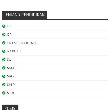
JENJANG PENDIDIKAN
D3
D4
FRESHGRADUATE
PAKET C
S1
SMA
SMK
SMP
STM
POSISI