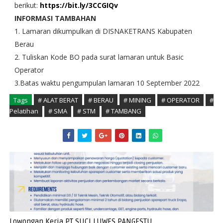
berikut:
https://bit.ly/3CCGIQv
INFORMASI TAMBAHAN
1. Lamaran dikumpulkan di DISNAKETRANS Kabupaten
Berau
2. Tuliskan Kode BO pada surat lamaran untuk Basic
Operator
3.Batas waktu pengumpulan lamaran 10 September 2022
Tags
# ALAT BERAT
# BERAU
# MINING
# OPERATOR
#
Pelatihan
# SMA
# STM
# TAMBANG
Lowongan Kerja PT SUCI LUWES PANGESTU