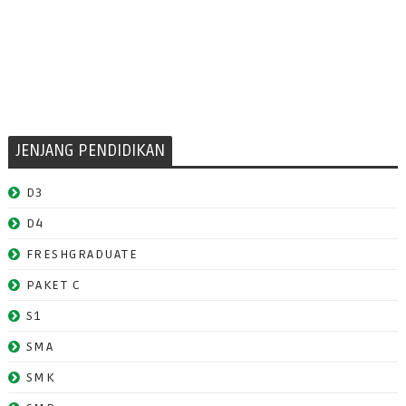
JENJANG PENDIDIKAN
D3
D4
FRESHGRADUATE
PAKET C
S1
SMA
SMK