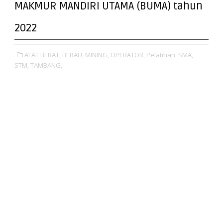
MAKMUR MANDIRI UTAMA (BUMA) tahun
2022
ALAT BERAT,
BERAU,
MINING,
OPERATOR,
Pelatihan,
SMA,
STM,
TAMBANG,