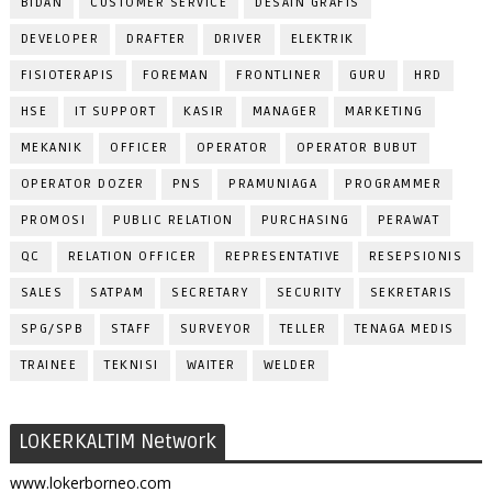
BIDAN
CUSTOMER SERVICE
DESAIN GRAFIS
DEVELOPER
DRAFTER
DRIVER
ELEKTRIK
FISIOTERAPIS
FOREMAN
FRONTLINER
GURU
HRD
HSE
IT SUPPORT
KASIR
MANAGER
MARKETING
MEKANIK
OFFICER
OPERATOR
OPERATOR BUBUT
OPERATOR DOZER
PNS
PRAMUNIAGA
PROGRAMMER
PROMOSI
PUBLIC RELATION
PURCHASING
PERAWAT
QC
RELATION OFFICER
REPRESENTATIVE
RESEPSIONIS
SALES
SATPAM
SECRETARY
SECURITY
SEKRETARIS
SPG/SPB
STAFF
SURVEYOR
TELLER
TENAGA MEDIS
TRAINEE
TEKNISI
WAITER
WELDER
LOKERKALTIM Network
www.lokerborneo.com