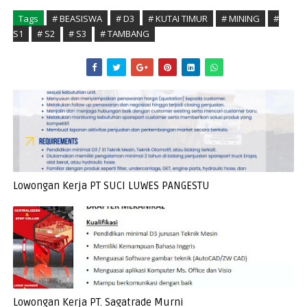
Tags
# BEASISWA
# D3
# KUTAI TIMUR
# MINING
#
S1
# S2
# S3
# TAMBANG
Lowongan Kerja PT SUCI LUWES PANGESTU
Lowongan Kerja PT. Sagatrade Murni