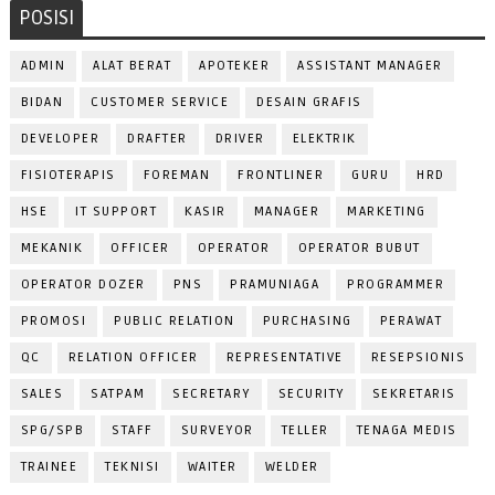
POSISI
ADMIN
ALAT BERAT
APOTEKER
ASSISTANT MANAGER
BIDAN
CUSTOMER SERVICE
DESAIN GRAFIS
DEVELOPER
DRAFTER
DRIVER
ELEKTRIK
FISIOTERAPIS
FOREMAN
FRONTLINER
GURU
HRD
HSE
IT SUPPORT
KASIR
MANAGER
MARKETING
MEKANIK
OFFICER
OPERATOR
OPERATOR BUBUT
OPERATOR DOZER
PNS
PRAMUNIAGA
PROGRAMMER
PROMOSI
PUBLIC RELATION
PURCHASING
PERAWAT
QC
RELATION OFFICER
REPRESENTATIVE
RESEPSIONIS
SALES
SATPAM
SECRETARY
SECURITY
SEKRETARIS
SPG/SPB
STAFF
SURVEYOR
TELLER
TENAGA MEDIS
TRAINEE
TEKNISI
WAITER
WELDER