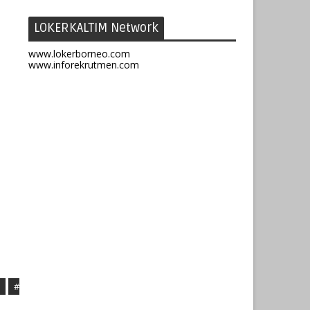
LOKERKALTIM Network
www.lokerborneo.com
www.inforekrutmen.com
#