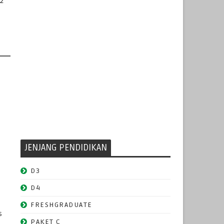
22
JENJANG PENDIDIKAN
D3
D4
FRESHGRADUATE
s
PAKET C