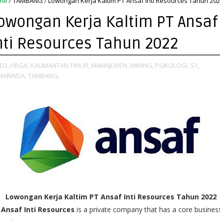
me
/
TAMBANG
/
Lowongan Kerja Kaltim PT Ansaf Inti Resources Tahun 20
owongan Kerja Kaltim PT Ansaf
nti Resources Tahun 2022
D3,
HRGA,
KALIMANTAN TIMUR,
MANAJEMEN,
MINING,
PSIKOLOGI,
S1,
MARINDA,
TAMBANG,
Lowongan Kerja Kaltim PT Ansaf Inti Resources Tahun 2022
 Ansaf Inti Resources
is a private company that has a core busines