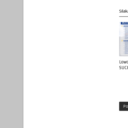
Sila
Lowo
SUC
Po