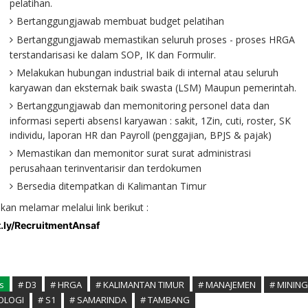
pelatihan.
Bertanggungjawab membuat budget pelatihan
Bertanggungjawab memastikan seluruh proses - proses HRGA
terstandarisasi ke dalam SOP, IK dan Formulir.
Melakukan hubungan industrial baik di internal atau seluruh
karyawan dan eksternak baik swasta (LSM) Maupun pemerintah.
Bertanggungjawab dan memonitoring personel data dan
informasi seperti absensI karyawan : sakit, 1Zin, cuti, roster, SK
individu, laporan HR dan Payroll (penggajian, BPJS & pajak)
Memastikan dan memonitor surat surat administrasi
perusahaan terinventarisir dan terdokumen
Bersedia ditempatkan di Kalimantan Timur
akan melamar melalui link berikut :
t.ly/RecruitmentAnsaf
s
# D3
# HRGA
# KALIMANTAN TIMUR
# MANAJEMEN
# MINING
OLOGI
# S1
# SAMARINDA
# TAMBANG