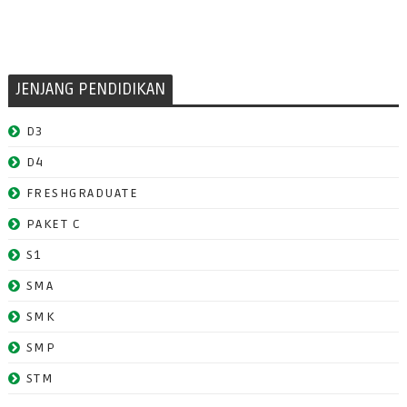
JENJANG PENDIDIKAN
D3
D4
FRESHGRADUATE
PAKET C
S1
SMA
SMK
SMP
STM