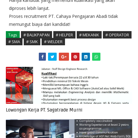
Hanya kandidat yang memenuhi kualifikasi yang akan
diproses lebih lanjut.
Proses recruitment PT. Cahaya Pengajaran Abadi tidak
memungut biaya dari kandidat!
Tags
# BALIKPAPAN
# HELPER
# MEKANIK
# OPERATOR
# SMA
# SMK
# WELDER
Lowongan Kerja PT. Sagatrade Murni