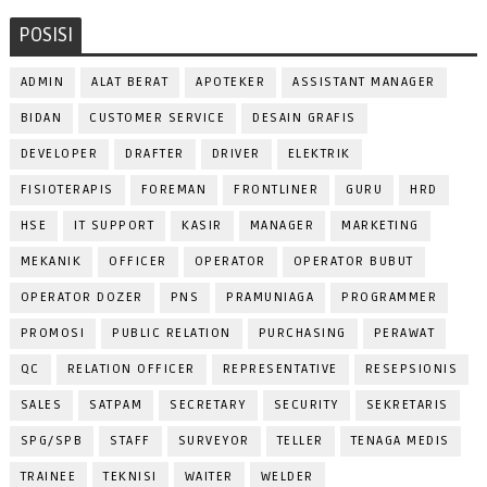
POSISI
ADMIN
ALAT BERAT
APOTEKER
ASSISTANT MANAGER
BIDAN
CUSTOMER SERVICE
DESAIN GRAFIS
DEVELOPER
DRAFTER
DRIVER
ELEKTRIK
FISIOTERAPIS
FOREMAN
FRONTLINER
GURU
HRD
HSE
IT SUPPORT
KASIR
MANAGER
MARKETING
MEKANIK
OFFICER
OPERATOR
OPERATOR BUBUT
OPERATOR DOZER
PNS
PRAMUNIAGA
PROGRAMMER
PROMOSI
PUBLIC RELATION
PURCHASING
PERAWAT
QC
RELATION OFFICER
REPRESENTATIVE
RESEPSIONIS
SALES
SATPAM
SECRETARY
SECURITY
SEKRETARIS
SPG/SPB
STAFF
SURVEYOR
TELLER
TENAGA MEDIS
TRAINEE
TEKNISI
WAITER
WELDER