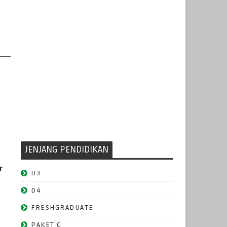
JENJANG PENDIDIKAN
r
D3
D4
FRESHGRADUATE
PAKET C