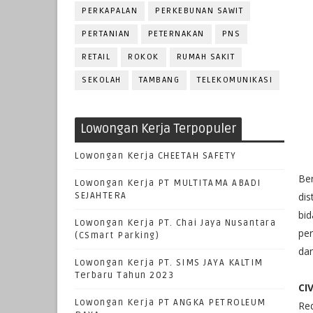
PERKAPALAN
PERKEBUNAN SAWIT
PERTANIAN
PETERNAKAN
PNS
RETAIL
ROKOK
RUMAH SAKIT
SEKOLAH
TAMBANG
TELEKOMUNIKASI
Lowongan Kerja Terpopuler
Lowongan Kerja CHEETAH SAFETY
Ber
Lowongan Kerja PT MULTITAMA ABADI
SEJAHTERA
di
bi
Lowongan Kerja PT. Chai Jaya Nusantara
pe
(CSmart Parking)
da
Lowongan Kerja PT. SIMS JAYA KALTIM
Terbaru Tahun 2023
CI
Lowongan Kerja PT ANGKA PETROLEUM
Re