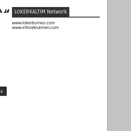
LOKERKALTIM Network
www.lokerborneo.com
www.inforekrutmen.com
ma