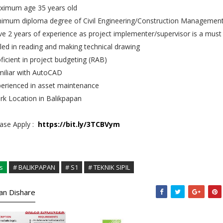
ximum age 35 years old
nimum diploma degree of Civil Engineering/Construction Managemen
e 2 years of experience as project implementer/supervisor is a must
lled in reading and making technical drawing
ficient in project budgeting (RAB)
iliar with AutoCAD
erienced in asset maintenance
k Location in Balikpapan
ase Apply :
https://bit.ly/3TCBVym
s
# BALIKPAPAN
# S1
# TEKNIK SIPIL
kan Dishare