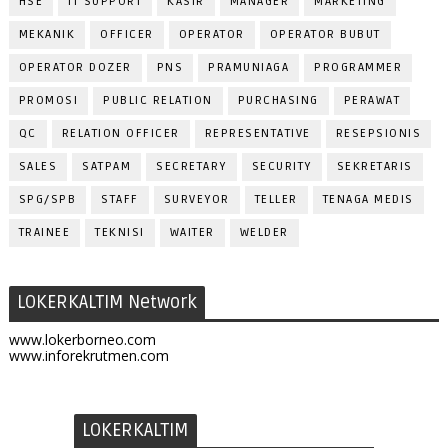
HSE
IT SUPPORT
KASIR
MANAGER
MARKETING
MEKANIK
OFFICER
OPERATOR
OPERATOR BUBUT
OPERATOR DOZER
PNS
PRAMUNIAGA
PROGRAMMER
PROMOSI
PUBLIC RELATION
PURCHASING
PERAWAT
QC
RELATION OFFICER
REPRESENTATIVE
RESEPSIONIS
SALES
SATPAM
SECRETARY
SECURITY
SEKRETARIS
SPG/SPB
STAFF
SURVEYOR
TELLER
TENAGA MEDIS
TRAINEE
TEKNISI
WAITER
WELDER
LOKERKALTIM Network
www.lokerborneo.com
www.inforekrutmen.com
LOKERKALTIM