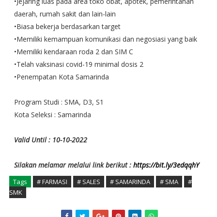
•Jejaring luas pada area toko obat, apotek, pemerintahan
daerah, rumah sakit dan lain-lain
•Biasa bekerja berdasarkan target
•Memiliki kemampuan komunikasi dan negosiasi yang baik
•Memiliki kendaraan roda 2 dan SIM C
•Telah vaksinasi covid-19 minimal dosis 2
•Penempatan Kota Samarinda
Program Studi : SMA, D3, S1
Kota Seleksi : Samarinda
Valid Until : 10-10-2022
Silakan melamar melalui link berikut :
https://bit.ly/3edqqhY
Tags
# FARMASI
# SALES
# SAMARINDA
# SMA
#
SMK