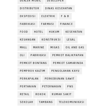
DEALER MOBIL
DEVELOPER
DISTRIBUTOR
DINAS KESEHATAN
EKSPEDISI
ELEKTRIK
F & B
FABRIKASI
FARMASI
FINANCE
FOOD
HOTEL
HUKUM
KESEHATAN
KEUANGAN
KONSTRUKSI
LEGAL
MALL
MARINE
MIGAS
OIL AND GAS
OLI
PABRIKASI
PEMKOT BALIKPAPAN
PEMKOT BONTANG
PEMKOT SAMARINDA
PEMPROV KALTIM
PENGOLAHAN KAYU
PERKAPALAN
PERKEBUNAN SAWIT
PERTANIAN
PETERNAKAN
PNS
RETAIL
ROKOK
RUMAH SAKIT
SEKOLAH
TAMBANG
TELEKOMUNIKASI