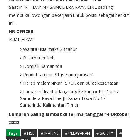
Saat ini PT. DANNY SAMUDERA RAYA LINE sedang
membuka lowongan pekerjaan untuk posisi sebagai berikut
ini :
HR OFFICER
KUALIFIKASI
Wanita usia maks 23 tahun
Belum menikah
Domisili Samarinda
Pendidikan min.S1 (semua jurusan)
Harap melampirkan: SKCK dan surat kesehatan
Lamaran di antar langsung ke kantor PT.Danny
Samudera Raya Line JLDanau Toba No.17
Samarinda Kalimantan Timur
Lamaran paling lambat di terima tanggal 14 Oktober
2022
Tags
# HSE
# MARINE
# PELAYARAN
# SAFETY
#