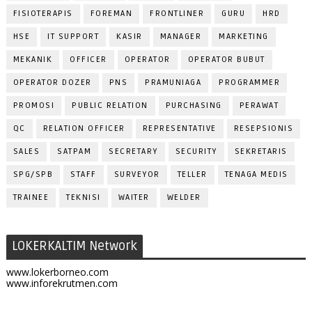
FISIOTERAPIS
FOREMAN
FRONTLINER
GURU
HRD
HSE
IT SUPPORT
KASIR
MANAGER
MARKETING
MEKANIK
OFFICER
OPERATOR
OPERATOR BUBUT
OPERATOR DOZER
PNS
PRAMUNIAGA
PROGRAMMER
PROMOSI
PUBLIC RELATION
PURCHASING
PERAWAT
QC
RELATION OFFICER
REPRESENTATIVE
RESEPSIONIS
SALES
SATPAM
SECRETARY
SECURITY
SEKRETARIS
SPG/SPB
STAFF
SURVEYOR
TELLER
TENAGA MEDIS
TRAINEE
TEKNISI
WAITER
WELDER
LOKERKALTIM Network
www.lokerborneo.com
www.inforekrutmen.com