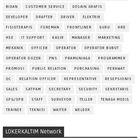
BIDAN
CUSTOMER SERVICE
DESAIN GRAFIS
DEVELOPER
DRAFTER
DRIVER
ELEKTRIK
FISIOTERAPIS
FOREMAN
FRONTLINER
GURU
HRD
HSE
IT SUPPORT
KASIR
MANAGER
MARKETING
MEKANIK
OFFICER
OPERATOR
OPERATOR BUBUT
OPERATOR DOZER
PNS
PRAMUNIAGA
PROGRAMMER
PROMOSI
PUBLIC RELATION
PURCHASING
PERAWAT
QC
RELATION OFFICER
REPRESENTATIVE
RESEPSIONIS
SALES
SATPAM
SECRETARY
SECURITY
SEKRETARIS
SPG/SPB
STAFF
SURVEYOR
TELLER
TENAGA MEDIS
TRAINEE
TEKNISI
WAITER
WELDER
LOKERKALTIM Network