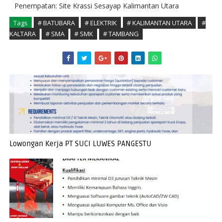
Penempatan: Site Krassi Sesayap Kalimantan Utara
Tags
# BATUBARA
# ELEKTRIK
# KALIMANTAN UTARA
#
KALTARA
# SMA
# SMK
# TAMBANG
Lowongan Kerja PT SUCI LUWES PANGESTU