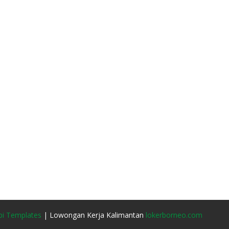
i Templates
| Lowongan Kerja Kalimantan
lokerborneo.com