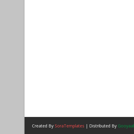
Created By
SoraTemplates
| Distributed By
Gooyaab