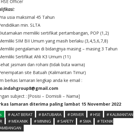
 HSE Officer
lifikasi:
Pria usia maksimal 45 Tahun
Pendidikan min. SLTA
Diutamakan memiliki sertifikat pertambangan, POP (1,2)
Memiliki SIM BII Umum yang masih berlaku (3,4,5,6,7,8)
Memiliki pengalaman di bidangnya masing – masing 3 Tahun
Memiliki Sertifikat Ahli K3 Umum (11)
Sehat jasmani dan rohani (tidak buta warna)
Penempatan site Batuah (Kalimantan Timur)
im berkas lamaran lengkap anda ke email :
fo.indahgroup8@gmail.com
gan subject : [Posisi – Domisili – Nama]
rkas lamaran diterima paling lambat 15 November 2022
s
# ALAT BERAT
# BATUBARA
# DRIVER
# HSE
# KALIMANTAN
R
# MEKANIK
# MINING
# SAFETY
# SMA
# TEKNIK
TAMBANGAN