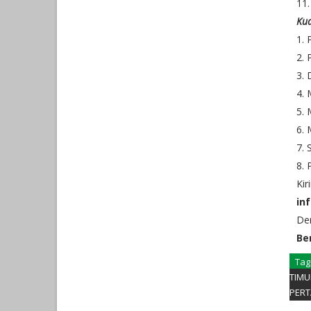
11.
Kua
1. 
2. 
3. 
4. 
5. 
6. 
7. 
8. 
Kir
in
Den
Be
Tag
TIMU
PER