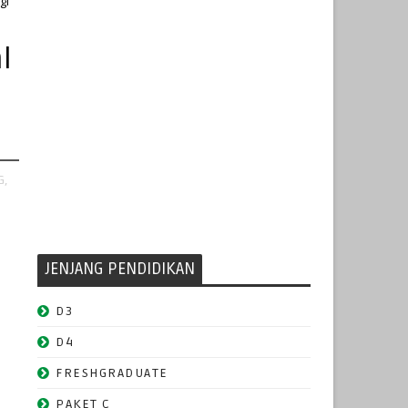
gi
l
G,
JENJANG PENDIDIKAN
D3
D4
FRESHGRADUATE
PAKET C