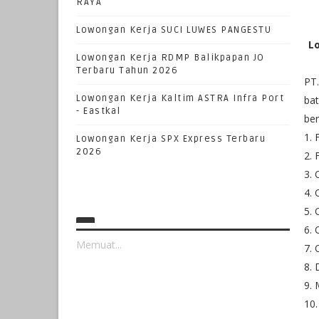
RAYA
Lowongan Kerja SUCI LUWES PANGESTU
Lo
Lowongan Kerja RDMP Balikpapan JO
Terbaru Tahun 2026
PT.
Lowongan Kerja Kaltim ASTRA Infra Port
bat
- Eastkal
be
1. 
Lowongan Kerja SPX Express Terbaru
2026
2.
3. 
4. 
5. 
6. 
Memuat...
7. 
8. 
9. 
10.