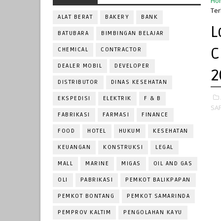
Ho
Ter
ALAT BERAT
BAKERY
BANK
L
BATUBARA
BIMBINGAN BELAJAR
C
CHEMICAL
CONTRACTOR
DEALER MOBIL
DEVELOPER
2
DISTRIBUTOR
DINAS KESEHATAN
EKSPEDISI
ELEKTRIK
F & B
SAF
FABRIKASI
FARMASI
FINANCE
FOOD
HOTEL
HUKUM
KESEHATAN
KEUANGAN
KONSTRUKSI
LEGAL
MALL
MARINE
MIGAS
OIL AND GAS
OLI
PABRIKASI
PEMKOT BALIKPAPAN
PEMKOT BONTANG
PEMKOT SAMARINDA
PEMPROV KALTIM
PENGOLAHAN KAYU