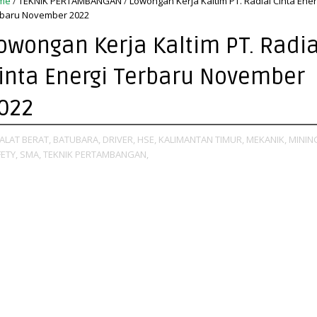
me
/
TEKNIK PERTAMBANGAN
/
Lowongan Kerja Kaltim PT. Radial Cinta Ener
baru November 2022
owongan Kerja Kaltim PT. Radia
inta Energi Terbaru November
022
ALAT BERAT,
BATUBARA,
DRIVER,
HSE,
KALIMANTAN TIMUR,
MEKANIK,
MININ
ETY,
SMA,
TEKNIK PERTAMBANGAN,