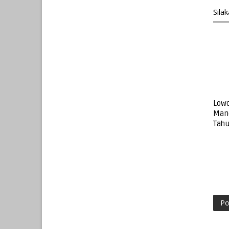
Sila
Lowo
Mand
Tahu
Po