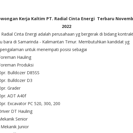
wongan Kerja Kaltim PT. Radial Cinta Energi Terbaru Novem
2022
 Radial Cinta Energi adalah perusahaan yg bergerak di bidang kontrak
u bara di Samarinda - Kalimantan Timur. Membutuhkan kandidat yg
rpengalaman untuk menempati posisi sebagai
Foreman Hauling
 Foreman Produksi
Opr. Bulldozer D85SS
Opr. Bulldozer D3
Opr. Grader
Opr. ADT A40f
Opr. Excavator PC 520, 300, 200
Driver DT Hauling
Mekanik Senior
 Mekanik Junior